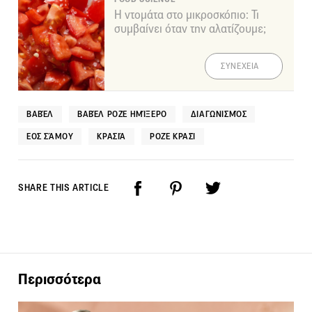
Η ντομάτα στο μικροσκόπιο: Τι
συμβαίνει όταν την αλατίζουμε;
ΣΥΝΕΧΕΙΑ
ΒΑΒΈΛ
ΒΑΒΈΛ ΡΟΖΈ ΗΜΊΞΕΡΟ
ΔΙΑΓΩΝΙΣΜΌΣ
ΕΟΣ ΣΆΜΟΥ
ΚΡΑΣΙΆ
ΡΟΖΈ ΚΡΑΣΊ
SHARE THIS ARTICLE
Περισσότερα