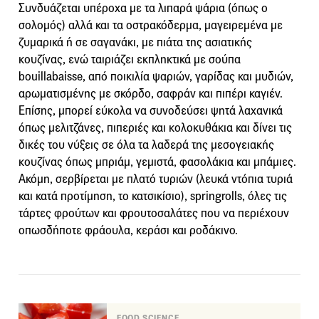
Συνδυάζεται υπέροχα με τα λιπαρά ψάρια (όπως ο
σολομός) αλλά και τα οστρακόδερμα, μαγειρεμένα με
ζυμαρικά ή σε σαγανάκι, με πιάτα της ασιατικής
κουζίνας, ενώ ταιριάζει εκπληκτικά με σούπα
bouillabaisse, από ποικιλία ψαριών, γαρίδας και μυδιών,
αρωματισμένης με σκόρδο, σαφράν και πιπέρι καγιέν.
Επίσης, μπορεί εύκολα να συνοδεύσει ψητά λαχανικά
όπως μελιτζάνες, πιπεριές και κολοκυθάκια και δίνει τις
δικές του νύξεις σε όλα τα λαδερά της μεσογειακής
κουζίνας όπως μπριάμ, γεμιστά, φασολάκια και μπάμιες.
Ακόμη, σερβίρεται με πλατό τυριών (λευκά ντόπια τυριά
και κατά προτίμηση, το κατσικίσιο), springrolls, όλες τις
τάρτες φρούτων και φρουτοσαλάτες που να περιέχουν
οπωσδήποτε φράουλα, κεράσι και ροδάκινο.
FOOD SCIENCE