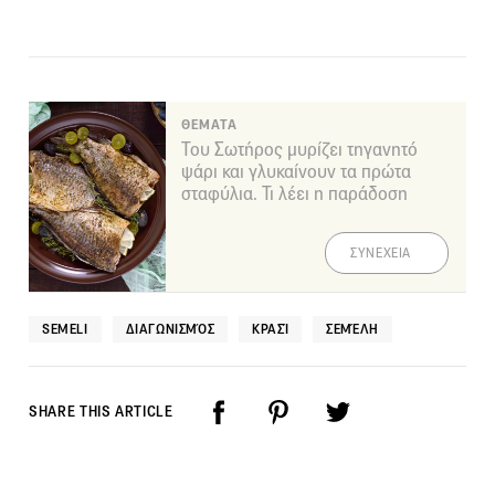
ΘΕΜΑΤΑ
Του Σωτήρος μυρίζει τηγανητό
ψάρι και γλυκαίνουν τα πρώτα
σταφύλια. Τι λέει η παράδοση
ΣΥΝΕΧΕΙΑ
SEMELI
ΔΙΑΓΩΝΙΣΜΌΣ
ΚΡΑΣΊ
ΣΕΜΈΛΗ
SHARE THIS ARTICLE