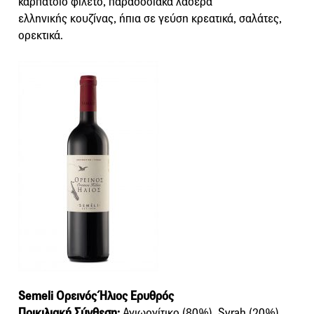
καρπάτσιο φιλέτο, παραδοσιακά λαδερά
ελληνικής κουζίνας, ήπια σε γεύση κρεατικά, σαλάτες,
ορεκτικά.
Semeli Ορεινός Ήλιος Ερυθρός
Ποικιλιακή Σύνθεση:
Αγιωργίτικο (80%), Syrah (20%).