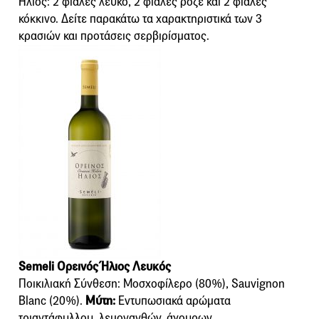
Ήλιος: 2 φιάλες λευκό, 2 φιάλες ροζέ και 2 φιάλες
κόκκινο. Δείτε παρακάτω τα χαρακτηριστικά των 3
κρασιών και προτάσεις σερβιρίσματος.
Semeli Ορεινός Ήλιος Λευκός
Ποικιλιακή Σύνθεση: Μοσχοφίλερο (80%), Sauvignon
Blanc (20%).
Mύτη:
Εντυπωσιακά αρώματα
τριαντάφυλλου, λεμονανθών, άγουρων