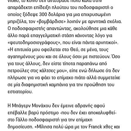
video, το κοινό δεν αντέδρασε πολύ καλά στην
απαράδεκτη επίδειξη πλούτου του ποδοσφαιριστή ο
οποίος ξόδεψε 300 δολάρια για μια επιχρυσωμένη
μπριζόλα, τον «βομβάρδισε» λοιπόν με αρνητικά σχόλια.
Ο ποδοσφαιριστής απαντώντας, ακολούθησε μια κάθε
άλλο παρά επαγγελματική στάση κάνοντας λόγο για
«ψευτοδημοσιογράφους», που είναι πάντα αρνητικοί».
«Η επιτυχία μου οφείλεται στο Θεό, σε μένα, τους
αγαπημένους μου και σε όλους όσοι με πιστεύουν. Όσο
για τους άλλους, δεν είστε τίποτα παραπάνω από
πετρούλες στις κάλτσες μου», είπε ενώ δήλωσε ότι δεν
πλήρωσε για να φάει το επίμαχο πιάτο αλλά συμμετείχε
σε μία διαφημιστική καμπάνια για την προώθηση του
εστιατορίου.
Η Μπάγερν Μονάχου δεν έμεινε αδρανής αφού
επέβαλλε βαρύ πρόστιμο -που δεν έχει αποκαλυφθεί-
στο Γάλλο ποδοσφαιριστή για την επίμαχη
δημοσίευση. «Μίλησα πολύ ώρα με τον Franck χθες και