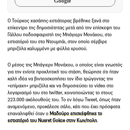
Google
Ο Τούρκος χασάπης-εστιάτορας βρέθηκε ξανά στο
επίκεντρο της δημοσιότητας μετά από την επίσκεψη του
Γάλλου ποδοσφαιριστή της Μπάγιερν Μονάχου, στο
εστιατόριό του στο Ντουμπάι, στον οποίο σέρβιρε
μπριζόλα καλυμμένη με φύλλα χρυσού.
Ο μέσος της Μπάγιερν Μονάχου, ο οποίος είναι γνωστός
για την ενίοτε προκλητική του στάση, θεώρησε ότι ήταν
καλή ιδέα να βιντεοσκοπήσει τον ίδιο τρώγοντας την
«επίμαχη» μπριζόλα και να δημοσιεύσει το video στο
λογαριασμό του στο twitter, κοινοποιώντας το στους
223.000 ακόλουθούς του. Το εν λόγω Tweet, όπως ήταν
αναμενόμενο, προκάλεσε σάλο, κάτι που έχει πρόσφατα
επαναληφθεί όταν ο
Μαδούρο επισκέφθηκε το
εστιατόριό του Nusret Gokce στην Κων/πολη
.