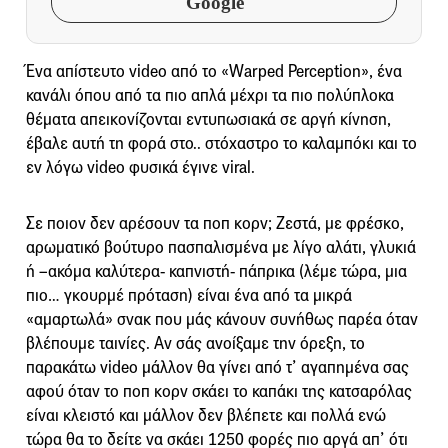
Google
Ένα απίστευτο video από το «Warped Perception», ένα
κανάλι όπου από τα πιο απλά μέχρι τα πιο πολύπλοκα
θέματα απεικονίζονται εντυπωσιακά σε αργή κίνηση,
έβαλε αυτή τη φορά στο.. στόχαστρο το καλαμπόκι και το
εν λόγω video φυσικά έγινε viral.
Σε ποιον δεν αρέσουν τα ποπ κορν; Ζεστά, με φρέσκο,
αρωματικό βούτυρο πασπαλισμένα με λίγο αλάτι, γλυκιά
ή –ακόμα καλύτερα- καπνιστή- πάπρικα (λέμε τώρα, μια
πιο… γκουρμέ πρόταση) είναι ένα από τα μικρά
«αμαρτωλά» σνακ που μάς κάνουν συνήθως παρέα όταν
βλέπουμε ταινίες. Αν σάς ανοίξαμε την όρεξη, το
παρακάτω video μάλλον θα γίνει από τ’ αγαπημένα σας
αφού όταν το ποπ κορν σκάει το καπάκι της κατσαρόλας
είναι κλειστό και μάλλον δεν βλέπετε και πολλά ενώ
τώρα θα το δείτε να σκάει 1250 φορές πιο αργά απ’ ότι