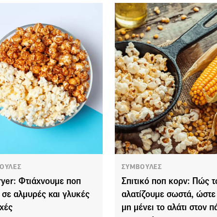
ΟΥΛΕΣ
ΣΥΜΒΟΥΛΕΣ
fryer: Φτιάχνουμε ποπ
Σπιτικό ποπ κορν: Πώς τ
 σε αλμυρές και γλυκές
αλατίζουμε σωστά, ώστε
χές
μη μένει το αλάτι στον π