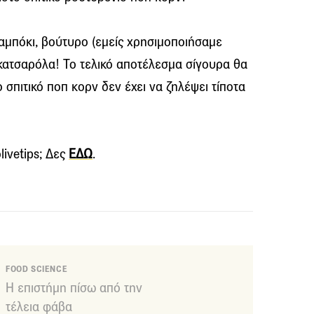
λαμπόκι, βούτυρο (εμείς χρησιμοποιήσαμε
α κατσαρόλα! Το τελικό αποτέλεσμα σίγουρα θα
ο σπιτικό ποπ κορν δεν έχει να ζηλέψει τίποτα
livetips; Δες
ΕΔΩ
.
FOOD SCIENCE
Η επιστήμη πίσω από την
τέλεια φάβα