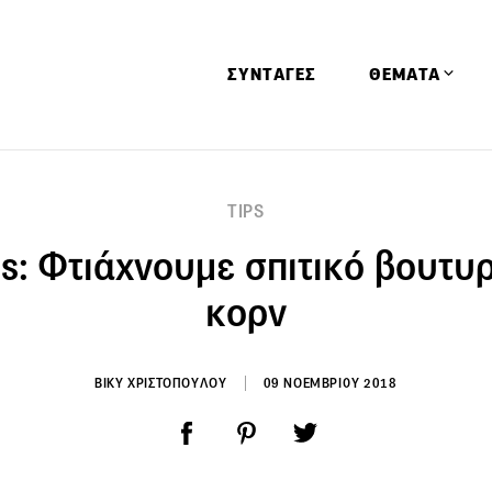
ΣΥΝΤΑΓΕΣ
ΘΕΜΑΤΑ
Απόψεις
TIPS
Αφιερώματα
ps: Φτιάχνουμε σπιτικό βουτυ
Ειδήσεις
Έρευνες
κορν
Οινοπνευματώ
Παιδί
ΒΙΚΥ ΧΡΙΣΤΟΠΟΥΛΟΥ
09 ΝΟΕΜΒΡΙΟΥ 2018
Υγεία & Διατρ