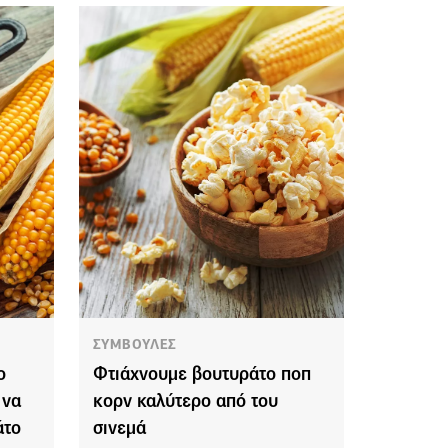
ΣΥΜΒΟΥΛΕΣ
ο
Φτιάχνουμε βουτυράτο ποπ
 να
κορν καλύτερο από του
άτο
σινεμά