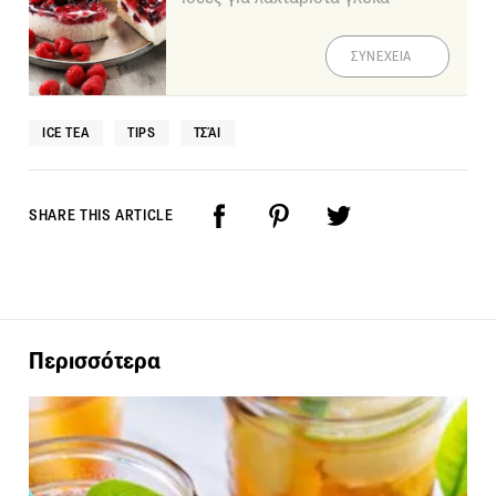
ΣΥΝΕΧΕΙΑ
ICE TEA
TIPS
ΤΣΆΙ
SHARE THIS ARTICLE
Περισσότερα