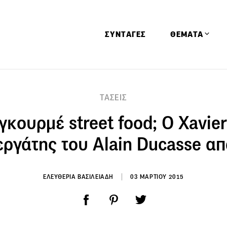
ΣΥΝΤΑΓΕΣ
ΘΕΜΑΤΑ
Απόψεις
ΤΑΣΕΙΣ
Αφιερώματα
γκουρμέ street food; Ο Xavier
Ειδήσεις
Έρευνες
ργάτης του Αlain Ducasse α
Οινοπνευματώ
Παιδί
ΕΛΕΥΘΕΡΙΑ ΒΑΣΙΛΕΙΑΔΗ
03 ΜΑΡΤΙΟΥ 2015
Υγεία & Διατρ