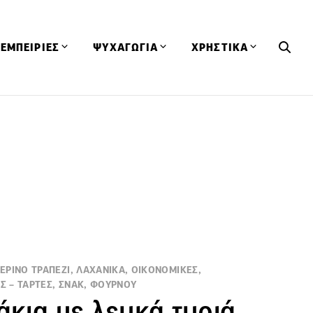
ΕΜΠΕΙΡΙΕΣ
ΨΥΧΑΓΩΓΙΑ
ΧΡΗΣΤΙΚΑ
Εκδηλώσεις
CineFood
Θερμιδομετρητής
Εστιατόρια
Lifestyle
Λεξικό Κουζίνας
ΣΥΝΤΑΓΕΣ
ΑΡΘΡΑ
Μαγαζιά
Viral Videos
Συμβουλές
Πρόσωπα
Βιβλία
Τα Φρέσκα Του Μήνα
δη
Προϊόντα
Διαγωνισμοί
Τεχνικές
Ταξίδια
Κουίζ
οφή
ΡΙΝΟ ΤΡΑΠΕΖΙ, ΛΑΧΑΝΙΚΑ, ΟΙΚΟΝΟΜΙΚΕΣ,
ΕΣ – ΤΑΡΤΕΣ, ΣΝΑΚ, ΦΟΥΡΝΟΥ
άκια με λευκά τυριά