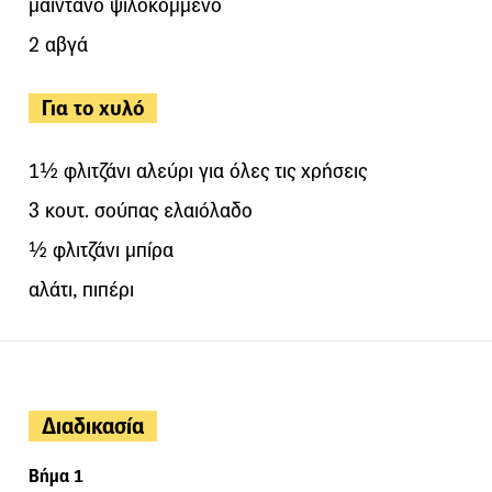
μαϊντανό ψιλοκομμένο
2 αβγά
Για το χυλό
1½ φλιτζάνι αλεύρι για όλες τις χρήσεις
3 κουτ. σούπας ελαιόλαδο
½ φλιτζάνι μπίρα
αλάτι, πιπέρι
Διαδικασία
Βήμα 1