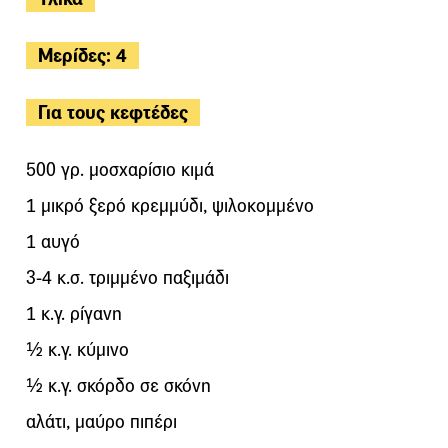
Μερίδες: 4
Για τους κεφτέδες
500 γρ. μοσχαρίσιο κιμά
1 μικρό ξερό κρεμμύδι, ψιλοκομμένο
1 αυγό
3-4 κ.σ. τριμμένο παξιμάδι
1 κ.γ. ρίγανη
½ κ.γ. κύμινο
½ κ.γ. σκόρδο σε σκόνη
αλάτι, μαύρο πιπέρι