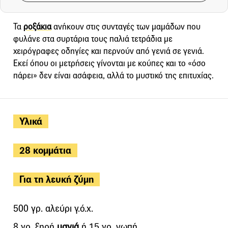
Τα
ροξάκια
ανήκουν στις συνταγές των μαμάδων που
φυλάνε στα συρτάρια τους παλιά τετράδια με
χειρόγραφες οδηγίες και περνούν από γενιά σε γενιά.
Εκεί όπου οι μετρήσεις γίνονται με κούπες και το «όσο
πάρει» δεν είναι ασάφεια, αλλά το μυστικό της επιτυχίας.
Υλικά
28 κομμάτια
Για τη λευκή ζύμη
500 γρ. αλεύρι γ.ό.χ.
8 γρ. ξηρή
μαγιά
ή 15 γρ. νωπή