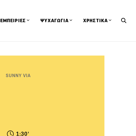
ΕΜΠΕΙΡΙΕΣ
ΨΥΧΑΓΩΓΙΑ
ΧΡΗΣΤΙΚΑ
Εκδηλώσεις
CineFood
Θερμιδομετρητής
Εστιατόρια
Lifestyle
Λεξικό Κουζίνας
ΣΥΝΤΑΓΕΣ
ΑΡΘΡΑ
Μαγαζιά
Viral Videos
Συμβουλές
SUNNY VIA
Πρόσωπα
Βιβλία
Τα Φρέσκα Του Μήνα
δη
Προϊόντα
Διαγωνισμοί
Τεχνικές
Ταξίδια
Κουίζ
οφή
1:30'