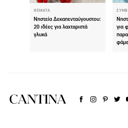
ΘΕΜΑΤΑ
ΣΥΜΒ
Νηστεία Δεκαπενταύγουστου:
Νηστ
20 ιδέες για λαχταριστά
για 
γλυκά
παρα
φάμε