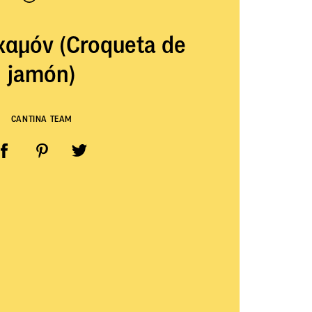
χαμόν (Croqueta de
jamón)
CANTINA TEAM