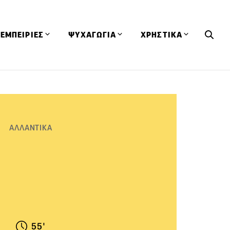
ΕΜΠΕΙΡΙΕΣ
ΨΥΧΑΓΩΓΙΑ
ΧΡΗΣΤΙΚΑ
Εκδηλώσεις
CineFood
Θερμιδομετρητής
Εστιατόρια
Lifestyle
Λεξικό Κουζίνας
ΣΥΝΤΑΓΕΣ
ΑΡΘΡΑ
Μαγαζιά
Viral Videos
Συμβουλές
ΑΛΛΑΝΤΙΚΑ
Πρόσωπα
Βιβλία
Τα Φρέσκα Του Μήνα
δη
Προϊόντα
Διαγωνισμοί
Τεχνικές
Ταξίδια
Κουίζ
οφή
55'