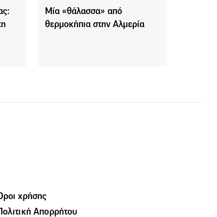
ας:
Mία «θάλασσα» από
τη
θερμοκήπια στην Αλμερία
Όροι χρήσης
Πολιτική Απορρήτου