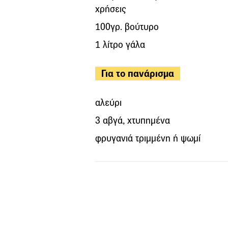
χρήσεις
100γρ. βούτυρο
1 λίτρο γάλα
Για το πανάρισμα
αλεύρι
3 αβγά, χτυπημένα
φρυγανιά τριμμένη ή ψωμί