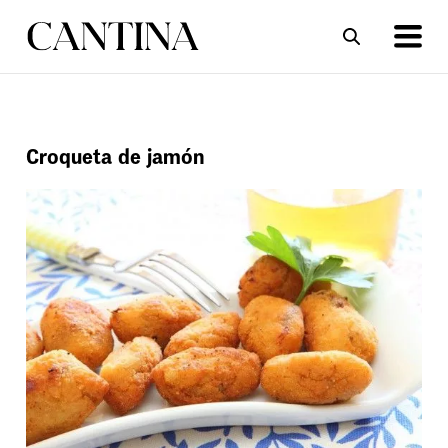
ΣΥΝΤΑΓΕΣ
ΑΡΘΡΑ
Croqueta de jamón