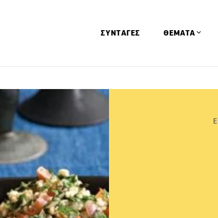
ΣΥΝΤΑΓΕΣ
ΘΕΜΑΤΑ
Απόψεις
Αφιερώματα
Ειδήσεις
Ε
Έρευνες
Οινοπνευματώ
Παιδί
Υγεία & Διατρ