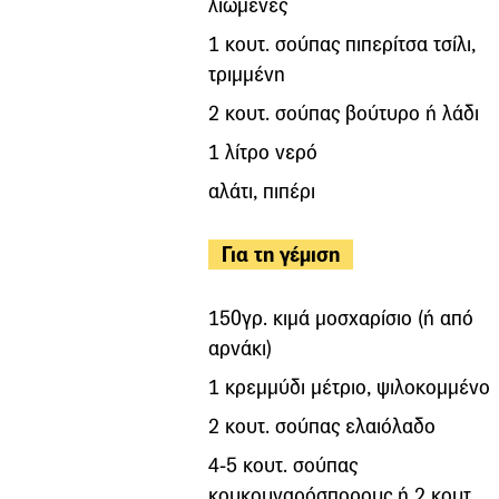
λιωμένες
1 κουτ. σούπας πιπερίτσα τσίλι,
τριμμένη
2 κουτ. σούπας βούτυρο ή λάδι
1 λίτρο νερό
αλάτι, πιπέρι
Για τη γέμιση
150γρ. κιμά μοσχαρίσιο (ή από
αρνάκι)
1 κρεμμύδι μέτριο, ψιλοκομμένο
2 κουτ. σούπας ελαιόλαδο
4-5 κουτ. σούπας
κουκουναρόσπορους ή 2 κουτ.