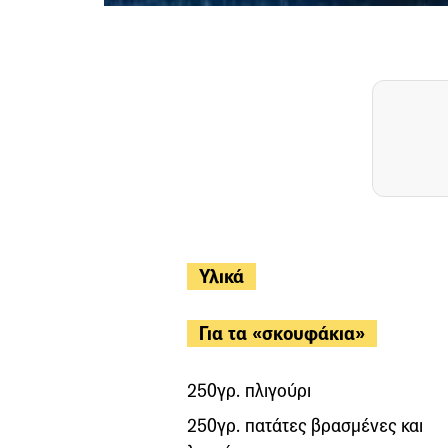
Υλικά
Για τα «σκουφάκια»
250γρ. πλιγούρι
250γρ. πατάτες βρασμένες και