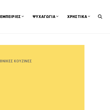
ΕΜΠΕΙΡΙΕΣ
ΨΥΧΑΓΩΓΙΑ
ΧΡΗΣΤΙΚΑ
Εκδηλώσεις
CineFood
Θερμιδομετρητής
Εστιατόρια
Lifestyle
Λεξικό Κουζίνας
ΣΥΝΤΑΓΕΣ
ΑΡΘΡΑ
Μαγαζιά
Viral Videos
Συμβουλές
ΘΝΙΚΕΣ ΚΟΥΖΙΝΕΣ
Πρόσωπα
Βιβλία
Τα Φρέσκα Του Μήνα
δη
Προϊόντα
Διαγωνισμοί
Τεχνικές
Ταξίδια
Κουίζ
οφή