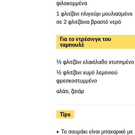
ψιλοκομμένα
1 φλιτζάνι πλιγούρι μουλιασμένο
σε 2 φλιτζάνια βραστό νερό
Για το ντρέσινγκ του
ταμπουλέ
½ φλιτζάνι ελαιόλαδο χτυπημένο
½ φλιτζάνι χυμό λεμονιού
φρεσκοστυμμένο
αλάτι, ζατάρ
Tips
Το σουμάκι είναι μπαχαρικό με