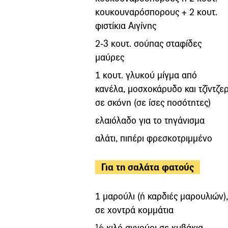
κουκουναρόσπορους + 2 κουτ.
φιστίκια Αιγίνης
2-3 κουτ. σούπας σταφίδες
μαύρες
1 κουτ. γλυκού μίγμα από
κανέλα, μοσχοκάρυδο και τζίντζε
σε σκόνη (σε ίσες ποσότητες)
ελαιόλαδο για το τηγάνισμα
αλάτι, πιπέρι φρεσκοτριμμένο
Για τη σαλάτα φατούς
1 μαρούλι (ή καρδιές μαρουλιών),
σε χοντρά κομμάτια
½ κιλό αγγούρι σε κυβάκια