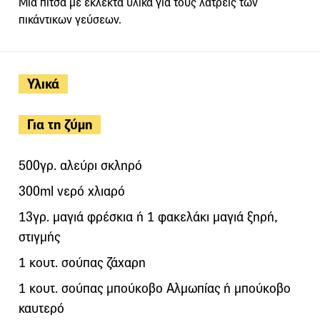
Μια πίτσα με εκλεκτά υλικά για τους λάτρεις των
πικάντικων γεύσεων.
Υλικά
Για τη ζύμη
500γρ. αλεύρι σκληρό
300ml νερό χλιαρό
13γρ. μαγιά φρέσκια ή 1 φακελάκι μαγιά ξηρή,
στιγμής
1 κουτ. σούπας ζάχαρη
1 κουτ. σούπας μπούκοβο Αλμωπίας ή μπούκοβο
καυτερό