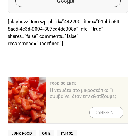
Google
[playbuzz-item wp-pb-id=”442200″ item=”91ebbe64-
8ae5-4c3d-9694-397cd4de998a” info=”true”
shares=”false” comments=”false”
recommend=”undefined”]
FOOD SCIENCE
Η ντομάτα στο μικροσκόπιο: Τι
συμβαίνει όταν την αλατίζουμε;
ΣΥΝΕΧΕΙΑ
JUNK FOOD
QUIZ
ΓΆΜΟΣ