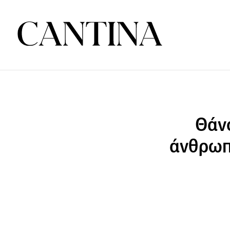
Θάν
άνθρωπ