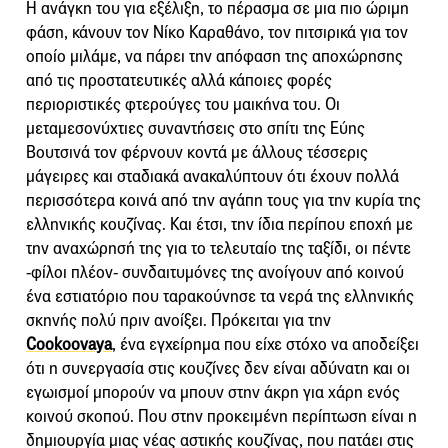
Η ανάγκη του για εξέλιξη, το πέρασμα σε μια πιο ώριμη
φάση, κάνουν τον Νίκο Καραθάνο, τον πιτσιρικά για τον
οποίο μιλάμε, να πάρει την απόφαση της αποχώρησης
από τις προστατευτικές αλλά κάποιες φορές
περιοριστικές φτερούγες του μαικήνα του. Οι
μεταμεσονύχτιες συναντήσεις στο σπίτι της Εύης
Βουτσινά τον φέρνουν κοντά με άλλους τέσσερις
μάγειρες και σταδιακά ανακαλύπτουν ότι έχουν πολλά
περισσότερα κοινά από την αγάπη τους για την κυρία της
ελληνικής κουζίνας. Και έτσι, την ίδια περίπου εποχή με
την αναχώρησή της για το τελευταίο της ταξίδι, οι πέντε
-φίλοι πλέον- συνδαιτυμόνες της ανοίγουν από κοινού
ένα εστιατόριο που ταρακούνησε τα νερά της ελληνικής
σκηνής πολύ πριν ανοίξει. Πρόκειται για την
Cookoovaya
, ένα εγχείρημα που είχε στόχο να αποδείξει
ότι η συνεργασία στις κουζίνες δεν είναι αδύνατη και οι
εγωισμοί μπορούν να μπουν στην άκρη για χάρη ενός
κοινού σκοπού. Που στην προκειμένη περίπτωση είναι η
δημιουργία μιας νέας αστικής κουζίνας, που πατάει στις