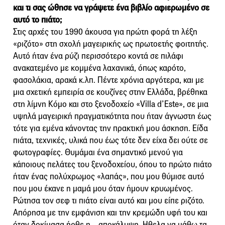
και τι σας ώθησε να γράψετε ένα βιβλίο αφιερωμένο σε
αυτό το πιάτο;
Στις αρχές του 1990 άκουσα για πρώτη φορά τη λέξη
«ριζότο» στη σχολή μαγειρικής ως πρωτοετής φοιτητής.
Αυτό ήταν ένα ρύζι περισσότερο κοντά σε πιλάφι
ανακατεμένο με κομμένα λαχανικά, όπως καρότο,
φασολάκια, αρακά κ.λπ. Πέντε χρόνια αργότερα, και με
μια σχετική εμπειρία σε κουζίνες στην Ελλάδα, βρέθηκα
στη λίμνη Κόμο και στο ξενοδοχείο «Villa d’Este», σε μια
υψηλά μαγειρική πραγματικότητα που ήταν άγνωστη έως
τότε για εμένα κάνοντας την πρακτική μου άσκηση. Είδα
πιάτα, τεχνικές, υλικά που έως τότε δεν είχα δει ούτε σε
φωτογραφίες. Θυμάμαι ένα σημαντικό μενού για
κάποιους πελάτες του ξενοδοχείου, όπου το πρώτο πιάτο
ήταν ένας πολύχρωμος «λαπάς», που μου θύμισε αυτό
που μου έκανε η μαμά μου όταν ήμουν κρυωμένος.
Ρώτησα τον σεφ τι πιάτο είναι αυτό και μου είπε ριζότο.
Απόρησα με την εμφάνιση και την κρεμώδη υφή του και
όταν δοκίμασα ήρθε η… αποκάλυψη. Ηθελα να μάθω τα