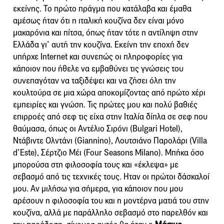
εκείνης. Το πρώτο πράγμα που κατάλαβα και έμαθα
αμέσως ήταν ότι η ιταλική κουζίνα δεν είναι μόνο
μακαρόνια και πίτσα, όπως ήταν τότε η αντίληψη στην
Ελλάδα γι’ αυτή την κουζίνα. Εκείνη την εποχή δεν
υπήρχε Internet και συνεπώς οι πληροφορίες για
κάποιον που ήθελε να εμβαθύνει τις γνώσεις του
συνεπαγόταν να ταξιδέψει και να ζήσει όλη την
κουλτούρα σε μια χώρα αποκομίζοντας από πρώτο χέρι
εμπειρίες και γνώση. Τις πρώτες μου και πολύ βαθιές
επιρροές από σεφ τις είχα στην Ιταλία δίπλα σε σεφ που
θαύμασα, όπως οι Αντέλιο Σιρόνι (Bulgari Hotel),
Ντάβιντε Ολντάνι (Giannino), Λουτσιάνο Παρολάρι (Villa
d’Este), Σέρτζιο Μέι (Four Seasons Milano). Mπήκα όσο
μπορούσα στη φιλοσοφία τους και «έκλεψα» με
σεβασμό από τις τεχνικές τους. Ηταν οι πρώτοι δάσκαλοί
μου. Αν μιλήσω για σήμερα, για κάποιον που μου
αρέσουν η φιλοσοφία του και η μοντέρνα ματιά του στην
κουζίνα, αλλά με παράλληλο σεβασμό στο παρελθόν και