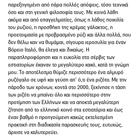
παρεξηγημένη από πάρα πολλές απόψεις, τόσο τεχνικά
όσο και στη γενική φιλοσοφία τους. Με κοινά λάθη
ακόμα και από επαγγελματίες, όπως η λάθος ποικιλία
του ρυζιού, η προσθήκη της κρέμας γάλακτος, η
προετοιμασία με προβρασμένο ρύζι και άλλα πολλά, που
δεν θέλω καν να θυμάμαι, σίγουρα ιεροσυλία για έναν
Βόρειο Ιταλό, θα έλεγα και δικαίως. Η
παραπληροφόρηση και η ευκολία στο σέρβις των
εστιατορίων έκαναν το μεγαλύτερο κακό, κατά τη γνώμη
μου. Το αποτέλεσμα θύμιζε περισσότερο ένα αλμυρό
ρυζόγαλο σε υφή και γεύση απ’ ό,τι ένα ριζότο. Με την
πάροδο των χρόνων, κοντά στο 2000, ξεκίνησε η τάση
των ριζότι να μπαίνει όλο και περισσότερο στην
προτίμηση των Ελλήνων και να αποκτά μεγαλύτερη
ζήτηση από το ελληνικό κοινό στα εστιατόρια και έως
έναν βαθμό η προηγούμενη κακώς εκτελεσμένη
πρακτική στη διαδικασία παρασκευής τους, ευτυχώς,
άρχισε να καλυτερεύει.