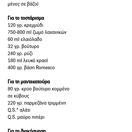
μένες σε βάζο)
Για το τοστάρισμα
120 γρ. κρεμμύδι
750-800 ml ζωμό λαχανικών
60 ml ελαιόλαδο
32 γρ. βούτυρο
240 γρ. ρύζι
180 ml λευκό κρασί
400 γρ. βάση Romesco
Για τη μαντεκατούρα
80 γρ. κρύο βούτυρο κομμένο
σε κύβους
220 γρ. παρμεζάνα τριμμένη
Q.S.* αλάτι
Q.S. μαύρο πιπέρι
Για τη διακόσμηση