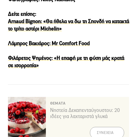
Δείτε επίσης:
Arnaud Bignon: «Θα ήθελα να δω τη Σπονδή να κατακτά
το τρίτο αστέρι Michelin»
Λάμπρος Βακιάρος: Mr Comfort Food
Φιλάρετος Ψημένος: «Η επαφή με τη φύση μάς κρατά
σε ισορροπία»
ΘΕΜΑΤΑ
Νηστεία Δεκαπενταύγουστου: 20
ιδέες για λαχταριστά γλυκά
ΣΥΝΕΧΕΙΑ