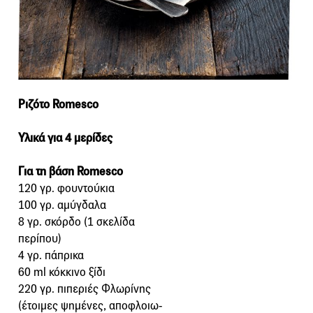
Ριζότο Romesco
Υλικά για 4 μερίδες
Για τη βάση Romesco
120 γρ. φουντούκια
100 γρ. αμύγδαλα
8 γρ. σκόρδο (1 σκελίδα
περίπου)
4 γρ. πάπρικα
60 ml κόκκινο ξίδι
220 γρ. πιπεριές Φλωρίνης
(έτοιμες ψημένες, αποφλοιω-