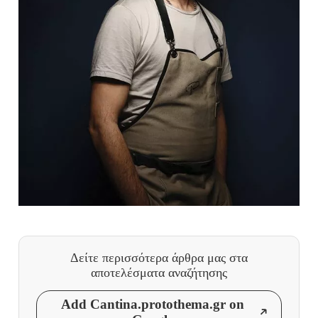
Δείτε περισσότερα άρθρα μας
στα
αποτελέσματα αναζήτησης
Add Cantina.protothema.gr on