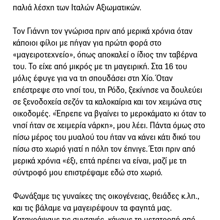
παλιά λέσχη των Ιταλών Αξιωματικών.
Τον Γιάννη τον γνώρισα πριν από μερικά χρόνια όταν
κάποιοι φίλοι με πήγαν για πρώτη φορά στο
«μαγειροτεχνείο», όπως αποκαλεί ο ίδιος την ταβέρνα
του. Το είχε από μικρός με τη μαγειρική. Στα 16 του
μόλις έφυγε για να τη σπουδάσει στη Χίο. Όταν
επέστρεψε στο νησί του, τη Ρόδο, ξεκίνησε να δουλεύει
σε ξενοδοχεία σεζόν τα καλοκαίρια και τον χειμώνα στις
οικοδομές. «Έπρεπε να βγαίνει το μεροκάματο κι όταν το
νησί ήταν σε χειμερία νάρκη», μου λέει. Πάντα όμως στο
πίσω μέρος του μυαλού του ήταν να κάνει κάτι δικό του
πίσω στο χωριό γιατί η πόλη τον έπνιγε. Έτσι πριν από
μερικά χρόνια «έξι, επτά πρέπει να είναι, μαζί με τη
σύντροφό μου επιστρέψαμε εδώ στο χωριό.
Φωνάξαμε τις γυναίκες της οικογένειας, θειάδες κ.λπ.,
και τις βάλαμε να μαγειρέψουν τα φαγητά μας.
Καταγράψαμε τις συνταγές, κάναμε τη μετατροπή από