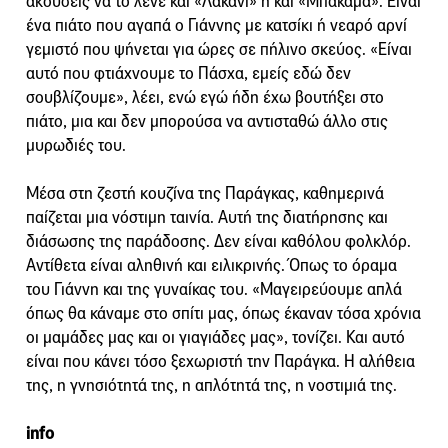
ακούσεις να το λένε και «Λακάνι» ή και «Μπακαμά». Είναι
ένα πιάτο που αγαπά ο Γιάννης με κατσίκι ή νεαρό αρνί
γεμιστό που ψήνεται για ώρες σε πήλινο σκεύος. «Είναι
αυτό που φτιάχνουμε το Πάσχα, εμείς εδώ δεν
σουβλίζουμε», λέει, ενώ εγώ ήδη έχω βουτήξει στο
πιάτο, μια και δεν μπορούσα να αντισταθώ άλλο στις
μυρωδιές του.
Μέσα στη ζεστή κουζίνα της Παράγκας, καθημερινά
παίζεται μια νόστιμη ταινία. Αυτή της διατήρησης και
διάσωσης της παράδοσης. Δεν είναι καθόλου φολκλόρ.
Αντίθετα είναι αληθινή και ειλικρινής. Όπως το όραμα
του Γιάννη και της γυναίκας του. «Μαγειρεύουμε απλά
όπως θα κάναμε στο σπίτι μας, όπως έκαναν τόσα χρόνια
οι μαμάδες μας και οι γιαγιάδες μας», τονίζει. Και αυτό
είναι που κάνει τόσο ξεχωριστή την Παράγκα. Η αλήθεια
της, η γνησιότητά της, η απλότητά της, η νοστιμιά της.
info