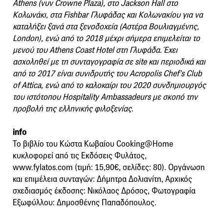
Athens (νυν Crowne Plaza), στο Jackson Hall στο
Κολωνάκι, στα Fishbar Γλυφάδας και Κολωνακίου για να
καταλήξει ξανά στα ξενοδοχεία (Αστέρα Βουλιαγμένης,
London), ενώ από το 2018 μέχρι σήμερα επιμελείται το
μενού του Athens Coast Hotel στη Γλυφάδα. Έχει
ασχοληθεί με τη συνταγογραφία σε site και περιοδικά και
από το 2017
είναι
συνιδρυτής του Acropolis Chef’s Club
of Attica, ενώ από το καλοκαίρι του 2020 συνδημιουργός
του ιστότοπου Hospitality Ambassadeurs με σκοπό την
προβολή της ελληνικής φιλοξενίας.
info
Το βιβλίο του Κώστα Κωβαίου Cooking@Home
κυκλοφορεί από τις Εκδόσεις Φυλάτος,
www.fylatos.com (τιμή: 15,90€, σελίδες: 80). Οργάνωση
και επιμέλεια συνταγών: Δήμητρα Δολιανίτη, Αρχικός
σχεδιασμός έκδοσης: Νικόλαος Δρόσος, Φωτογραφία
Εξωφύλλου: Δημοσθένης Παπαδόπουλος.