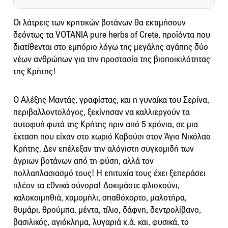
Οι λάτρεις των κρητικών βοτάνων θα εκτιμήσουν
δεόντως τα VOTANIA pure herbs of Crete, προϊόντα που
διατίθενται στο εμπόριο λόγω της μεγάλης αγάπης δύο
νέων ανθρώπων για την προστασία της βιοποικιλότητας
της Κρήτης!
Ο Αλέξης Μαντάς, γραφίστας, και η γυναίκα του Σερίνα,
περιβαλλοντολόγος, ξεκίνησαν να καλλιεργούν τα
αυτοφυή φυτά της Κρήτης πριν από 5 χρόνια, σε μια
έκταση που είχαν στο χωριό Καβούσι στον Άγιο Νικόλαο
Κρήτης. Δεν επέλεξαν την αλόγιστη συγκομιδή των
άγριων βοτάνων από τη φύση, αλλά τον
πολλαπλασιασμό τους! Η επιτυχία τους έχει ξεπεράσει
πλέον τα εθνικά σύνορα! Δοκιμάστε φλισκούνι,
καλοκοιμηθιά, χαμομήλι, σπαθόχορτο, μαλοτήρα,
θυμάρι, θρούμπα, μέντα, τίλιο, δάφνη, δεντρολίβανο,
βασιλικός, αγιόκλημα, λυγαριά κ.ά. και, φυσικά, το