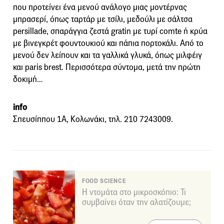
που προτείνει ένα μενού ανάλογο μιας μοντέρνας
μπρασερί, όπως ταρτάρ με τσίλι, μεδούλι με σάλτσα
persillade, σπαράγγια ζεστά gratin με τυρί comte ή κρύα
με βινεγκρέτ φουντουκιού και πάπια πορτοκάλι. Από το
μενού δεν λείπουν και τα γαλλικά γλυκά, όπως μιλφέιγ
και paris brest. Περισσότερα σύντομα, μετά την πρώτη
δοκιμή…
info
Σπευσίππου 1A, Κολωνάκι, τηλ. 210 7243009.
FOOD SCIENCE
Η ντομάτα στο μικροσκόπιο: Τι
συμβαίνει όταν την αλατίζουμε;