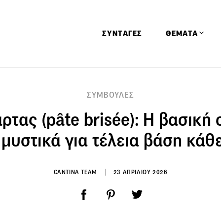
ΣΥΝΤΑΓΕΣ
ΘΕΜΑΤΑ
Απόψεις
ΣΥΜΒΟΥΛΕΣ
Αφιερώματα
ρτας (pâte brisée): Η βασική
Ειδήσεις
Έρευνες
 μυστικά για τέλεια βάση κά
Οινοπνευματώ
Παιδί
CANTINA TEAM
23 ΑΠΡΙΛΙΟΥ 2026
Υγεία & Διατρ