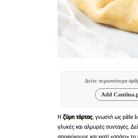
Δείτε περισσότερα άρ
Add Cantina.p
Η
ζύμη τάρτας
, γνωστή ως pâte b
γλυκές και αλμυρές συνταγές. Δε
αποφύγουμε και γιατί «σπάει» το