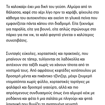
Το καλοκαίρι έχει μια δική του γεύση. Αλμύρα από τη
θάλασσα, καφέ στο χέρι λίγο πριν το καράβι, ψίχουλα στο
κάθισμα του αυτοκινήτου και εκείνη τη γλυκιά πείνα που
εμφανίζεται πάντα κάπου στη διαδρομή. Είτε ξεκινάμε
για παραλία, είτε για βουνό, είτε απλώς στρώνουμε στο
πάρκο για πικ νικ, το καλό φαγητό γίνεται ο καλύτερος
συνεπιβάτης.
Συνταγές εύκολες, χορταστικές και πρακτικές, που
μπαίνουν σε τάπερ, τυλίγονται σε λαδόκολλα και
αντέχουν στο ταξίδι χωρίς να χάνουν τίποτα από τη
νοστιμιά τους. Από αφράτους κεφτέδες κοτόπουλου με
δροσερή μέντα και πικάντικο τζίντζερ, μέχρι ζουμερή
ντοματόπιτα χωρίς φύλλο, χορταστικές τορτίγιες με
φαλάφελ και δροσερό γιαούρτι, αλλά και πιο
απρόσμενους συνδυασμούς όπως ένα αλμυρό κέικ με
ροδάκινα και φέτα ή μια σαλάτα με πλιγούρι και ψητά
λαχανικά που θυμίζει τα αγαπημένα γεμιστά.