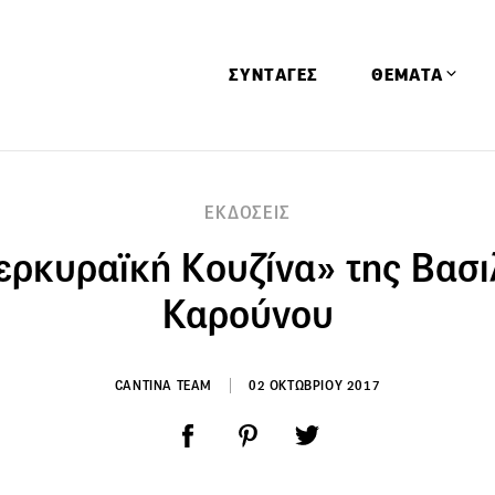
ΣΥΝΤΑΓΕΣ
ΘΕΜΑΤΑ
Απόψεις
ΕΚΔΟΣΕΙΣ
Αφιερώματα
ερκυραϊκή Κουζίνα» της Βασι
Ειδήσεις
Έρευνες
Καρούνου
Οινοπνευματώ
Παιδί
CANTINA TEAM
02 ΟΚΤΩΒΡΙΟΥ 2017
Υγεία & Διατρ