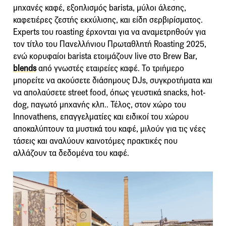
μηχανές καφέ, εξοπλισμός barista, μύλοι άλεσης,
καφετιέρες ζεστής εκχύλισης, και είδη σερβιρίσματος.
Experts του roasting έρχονται για να αναμετρηθούν για
τον τίτλο του Πανελλήνιου Πρωταθλητή Roasting 2025,
ενώ κορυφαίοι barista ετοιμάζουν live στο Brew Bar,
blends
από γνωστές εταιρείες καφέ. Το τριήμερο
μπορείτε να ακούσετε διάσημους DJs, συγκροτήματα και
να απολαύσετε street food, όπως γευστικά snacks, hot-
dog, παγωτό μηχανής κλπ.. Τέλος, στον χώρο του
Innovathens, επαγγελματίες και ειδικοί του χώρου
αποκαλύπτουν τα μυστικά του καφέ, μιλούν για τις νέες
τάσεις και αναλύουν καινοτόμες πρακτικές που
αλλάζουν τα δεδομένα του καφέ.