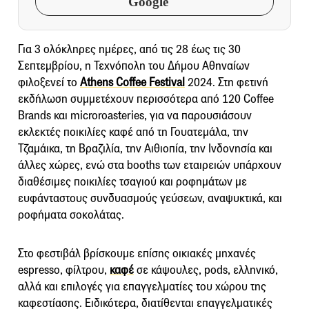
Google
Για 3 ολόκληρες ημέρες, από τις 28 έως τις 30
Σεπτεμβρίου, η Τεχνόπολη του Δήμου Αθηναίων
φιλοξενεί το
Athens Coffee Festival
2024. Στη φετινή
εκδήλωση συμμετέχουν περισσότερα από 120 Coffee
Brands και microroasteries, για να παρουσιάσουν
εκλεκτές ποικιλίες καφέ από τη Γουατεμάλα, την
Τζαμάικα, τη Βραζιλία, την Αιθιοπία, την Ινδονησία και
άλλες χώρες, ενώ στα booths των εταιρειών υπάρχουν
διαθέσιμες ποικιλίες τσαγιού και ροφημάτων με
ευφάνταστους συνδυασμούς γεύσεων, αναψυκτικά, και
ροφήματα σοκολάτας.
Στο φεστιβάλ βρίσκουμε επίσης οικιακές μηχανές
espresso, φίλτρου,
καφέ
σε κάψουλες, pods, ελληνικό,
αλλά και επιλογές για επαγγελματίες του χώρου της
καφεστίασης. Ειδικότερα, διατίθενται επαγγελματικές