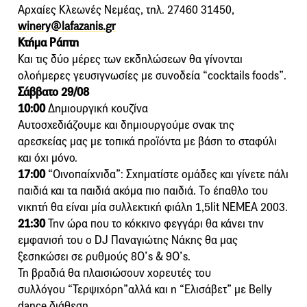
Αρχαίες Κλεωνές Νεμέας, τηλ. 27460 31450,
winery@lafazanis.gr
Κτήμα Ράπτη
Και τις δύο μέρες των εκδηλώσεων θα γίνονται
ολοήμερες γευσιγνωσίες με συνοδεία “cocktails foods”.
Σάββατο 29/08
10:00
Δημιουργική κουζίνα
Αυτοσχεδιάζουμε και δημιουργούμε σνακ της
αρεσκείας μας με τοπικά προϊόντα με βάση το σταφύλι
και όχι μόνο.
17:00
“Οινοπαίχνιδα”: Σχηματίστε ομάδες και γίνετε πάλι
παιδιά και τα παιδιά ακόμα πιο παιδιά. Το έπαθλο του
νικητή θα είναι μία συλλεκτική φιάλη 1,5lit ΝΕΜΕΑ 2003.
21:30
Την ώρα που το κόκκινο φεγγάρι θα κάνει την
εμφανισή του ο DJ Παναγιώτης Νάκης θα μας
ξεσηκώσει σε ρυθμούς 8Ο’s & 9Ο’s.
Τη βραδιά θα πλαισιώσουν χορευτές του
συλλόγου “Τερψιχόρη”αλλά και η “Ελισάβετ” με Belly
dance διάθεση.