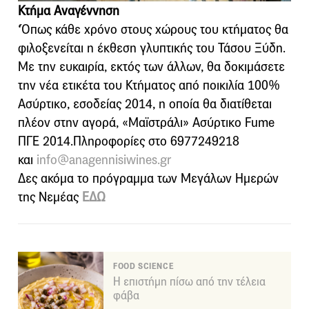
Κτήμα Αναγέννηση
‘Όπως κάθε χρόνο στους χώρους του κτήματος θα
φιλοξενείται η έκθεση γλυπτικής του Τάσου Ξύδη.
Με την ευκαιρία, εκτός των άλλων, θα δοκιμάσετε
την νέα ετικέτα του Κτήματος από ποικιλία 100%
Ασύρτικο, εσοδείας 2014, η οποία θα διατίθεται
πλέον στην αγορά, «Μαϊστράλι» Ασύρτικο Fume
ΠΓΕ 2014.Πληροφορίες στο 6977249218
και
info@anagennisiwines.gr
Δες ακόμα το πρόγραμμα των Μεγάλων Ημερών
της Νεμέας
ΕΔΩ
FOOD SCIENCE
Η επιστήμη πίσω από την τέλεια
φάβα