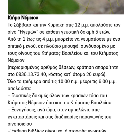
Κτήμα Νέμειον
Το Σάββατο και την Κυριακή στις 12 μ.μ. απολαύστε τον
οίνο “Ηγεμών” σε κάθετη γευστική δοκιμή 5 ετών.
Aπό τη 1 έως τις 4 μ.μ. μπορείτε να γευματίσετε με ένα
σπιτικό μενού, σε πλούσιο μπουφέ, συνδυασμένο με
τους οίνους του Κτήματος Βασιλείου και του Κτήματος
Νέμειον
(περιορισμένος αριθμός θέσεων, κράτηση απαραίτητη
στο 6936.13.73.40, κόστος κατ’ άτομο 20 ευρώ).
Όλο το τριήμερο από τις 10:00 π.μ. μέχρι τις 6:00 μ.μ.
απολαύστε:
– Γευστικές δοκιμές όλων των κρασιών τόσο του
Κτήματος Νέμειον όσο και του Κτήματος Βασιλείου
– Ξεναγήσεις, ανά ώρα, στον αμπελώνα, στις
εγκαταστάσεις και στις διαδικασίες παραγωγής του
οινοποιείου
– Έκθεση βιβλίων οίνου και διατροφής γνωστών