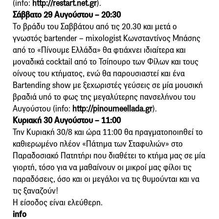
(info:
http://restart.net.gr
).
Σάββατο 29 Αυγούστου –
20:30
Το βράδυ του Σαββάτου από τις 20.30 και μετά ο
γνωστός bartender – mixologist Κωνσταντίνος Μπάσης
από το «Πίνουμε Ελλάδα» θα φτιάχνει ιδιαίτερα και
μοναδικά cocktail από το Τσίπουρο των Φίλων και τους
οίνους του κτήματος, ενώ θα παρουσιαστεί και ένα
Bartending show με ξεχωριστές γεύσεις σε μία μουσική
βραδιά υπό το φως της μεγαλύτερης πανσελήνου του
Αυγούστου (info:
http://pinoumeellada.gr
).
Κυριακή 30 Αυγούστου –
11:00
Την Κυριακή 30/8 και ώρα 11:00 θα πραγματοποιηθεί το
καθιερωμένο πλέον «Πάτημα των Σταφυλιών» στο
Παραδοσιακό Πατητήρι που διαθέτει το κτήμα μας σε μία
γιορτή, τόσο για να μαθαίνουν οι μικροί μας φίλοι τις
παραδόσεις, όσο και οι μεγάλοι να τις θυμούνται και να
τις ξαναζούν!
Η είσοδος είναι ελεύθερη.
info