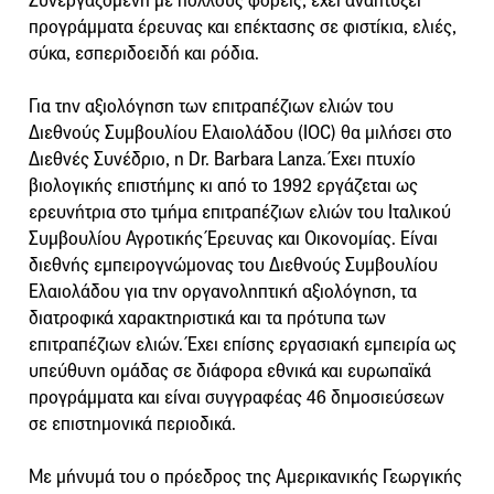
Συνεργαζόμενη με πολλούς φορείς, έχει αναπτύξει
προγράμματα έρευνας και επέκτασης σε φιστίκια, ελιές,
σύκα, εσπεριδοειδή και ρόδια.
Για την αξιολόγηση των επιτραπέζιων ελιών του
Διεθνούς Συμβουλίου Ελαιολάδου (IOC) θα μιλήσει στο
Διεθνές Συνέδριο, η Dr. Barbara Lanza. Έχει πτυχίο
βιολογικής επιστήμης κι από το 1992 εργάζεται ως
ερευνήτρια στο τμήμα επιτραπέζιων ελιών του Ιταλικού
Συμβουλίου Αγροτικής Έρευνας και Οικονομίας. Είναι
διεθνής εμπειρογνώμονας του Διεθνούς Συμβουλίου
Ελαιολάδου για την οργανοληπτική αξιολόγηση, τα
διατροφικά χαρακτηριστικά και τα πρότυπα των
επιτραπέζιων ελιών. Έχει επίσης εργασιακή εμπειρία ως
υπεύθυνη ομάδας σε διάφορα εθνικά και ευρωπαϊκά
προγράμματα και είναι συγγραφέας 46 δημοσιεύσεων
σε επιστημονικά περιοδικά.
Με μήνυμά του ο πρόεδρος της Αμερικανικής Γεωργικής