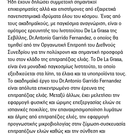
Ήδη έχουν δηλώσει συμμετοχή σημαντικοί
επιχειρηματίες αλλά και επιστήμονες από εξαιρετικά
πανεπιστημιακά ιδρύματα όλου του κόσμου. Ένας από
τους ακαδημαϊκούς, με παγκόσμια αναγνώριση, είναι ο
ομότιμος ερευνητής του Ινστιτούτου De La Grasa της
Σεβίλλης, Dr.Antonio Garrido Fernandez, ο οποίος θα
τιμηθεί από την Οργανωτική Επιτροπή του Διεθνούς
Συνεδρίου για την πολύχρονη και σημαντική προσφορά
του στον κλάδο της επιτραπέζιας ελιάς. Το De La Grasa,
είναι ένα μοναδικό παγκοσμίως Ινστιτούτο, το οποίο
εξειδικεύεται στα λίπη, τα έλαια και τα υποπροϊόντα τους.
Το ακαδημαϊκό έργο του Dr.Antonio Garrido Fernandez
είναι απόλυτα επικεντρωμένο στην έρευνα της
επιτραπέζιας ελιάς. Μεταξύ άλλων, έχει μελετήσει την
εφαρμογή φυσικής και ώριμης επεξεργασίας ελιών σε
ισπανικές ποικιλίες, την επαναχρησιμοποίηση λυμάτων
και άλμης από επιτραπέζιες ελιές, την εφαρμογή
προγνωστικής μικροβιολογίας στην ζύμωση-συσκευασία
επιτραπέζιων ελιών καθώς και την σύνθεση και