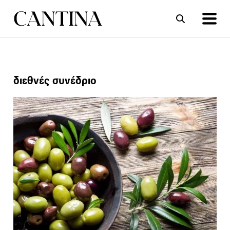
ΣΥΝΤΑΓΕΣ
ΑΡΘΡΑ
διεθνές συνέδριο