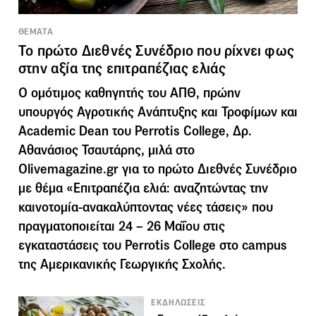
ΘΕΜΑΤΑ
Το πρώτο Διεθνές Συνέδριο που ρίχνει φως
στην αξία της επιτραπέζιας ελιάς
Ο ομότιμος καθηγητής του ΑΠΘ, πρώην
υπουργός Αγροτικής Ανάπτυξης και Τροφίμων και
Academic Dean του Perrotis College, Δρ.
Αθανάσιος Τσαυτάρης, μιλά στο
Olivemagazine.gr για το πρώτο Διεθνές Συνέδριο
με θέμα «Επιτραπέζια ελιά: αναζητώντας την
καινοτομία-ανακαλύπτοντας νέες τάσεις» που
πραγματοποιείται 24 – 26 Μαΐου στις
εγκαταστάσεις του Perrotis College στο campus
της Αμερικανικής Γεωργικής Σχολής.
ΕΚΔΗΛΩΣΕΙΣ