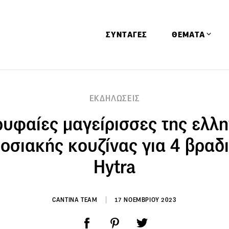
ΣΥΝΤΑΓΕΣ
ΘΕΜΑΤΑ
Απόψεις
ΕΚΔΗΛΩΣΕΙΣ
Αφιερώματα
ρυφαίες μαγείρισσες της ελλη
Ειδήσεις
Έρευνες
οσιακής κουζίνας για 4 βραδι
Οινοπνευματώ
Hytra
Παιδί
Υγεία & Διατρ
CANTINA TEAM
17 ΝΟΕΜΒΡΙΟΥ 2023