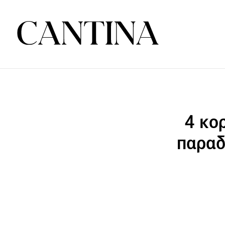
4 κο
παραδ