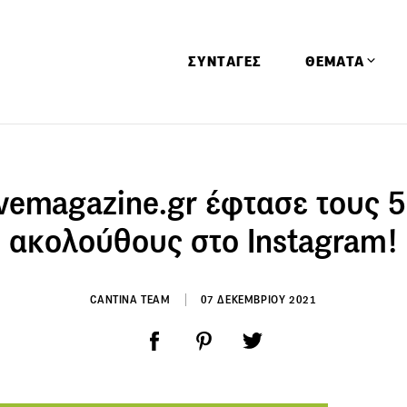
ΣΥΝΤΑΓΕΣ
ΘΕΜΑΤΑ
Απόψεις
Αφιερώματα
ivemagazine.gr έφτασε τους 
Ειδήσεις
ακολούθους στο Instagram!
Έρευνες
Οινοπνευματώ
CANTINA TEAM
07 ΔΕΚΕΜΒΡΙΟΥ 2021
Παιδί
Υγεία & Διατρ