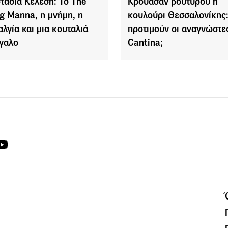
τασία Κελέση: Το The
Κρουασάν βουτύρου ή
ng Manna, η μνήμη, η
κουλούρι Θεσσαλονίκης:
αλγία και μια κουταλιά
προτιμούν οι αναγνώστε
γαλο
Cantina;