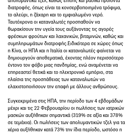
απολυμαντικά τζελ, καθώς επίσης και βασικά προϊόντα
διατροφής, όπως είναι τα κονσερβοποιημένα τρόφιμα,
το αλεύρι, η ζάχαρη και το εμφιαλωμένο νερό.
Ταυτόχρονα οι καταναλωτές προσπαθούν να
θωρακίσουν την υγεία τους αυξάνοντας τις αγορές
φρέσκων φρούτων και λαχανικών, βιταμινών, καθώς και
συμπληρωμάτων διατροφής.Ειδικότερα σε χώρες όπως
η Κίνα, οι ΗΠΑ και η Ιταλία οι καταναλωτές φαίνεται να
δημιουργούν αποθεματικά, έχοντας πλέον περισσότερο
έντονο τον φόβο μιας πανδημίας, ενώ αναμένεται να
επηρεαστεί θετικά και το ηλεκτρονικό εμπόριο, στα
πλαίσια της προσπάθειας των καταναλωτών να
ελαχιστοποιήσουν την επαφή με άλλους ανθρώπους.
Συγκεκριμένα στις ΗΠΑ, την περίοδο των 4 εβδομάδων
μέχρι και τις 22 Φεβρουαρίου οι πωλήσεις των ιατρικών
μασκών αυξήθηκαν σημαντικά (319% σε αξία και 378%
σε τεμάχια). Οι πωλήσεις των απολυμαντικών τζελ για τα
χέρια αυξήθηκαν κατά 73% την ίδια περίοδο, ωστόσο η