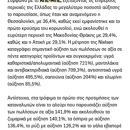
Σύμφωνα με το
ΑΠΕ-ΜΠΕ,
εξετάζοντας τις επιμέρους
περιοχές της Ελλάδας το μεγαλύτερο ποσοστό αύξησης
το παρουσίασε, όπως ήταν και αναμενόμενο η
Θεσσαλονίκη, με 36,4%, καθώς εκεί εμφανίστηκε και το
πρώτο κρούσμα του κορωνοϊού, ενώ ακολουθεί η
ευρύτερη περιοχή της Μακεδονίας-Θράκης με 29,4%,
καθώς και η Αττική με 29,1%. Η μέτρηση της Nielsen
καταγράφει σημαντική αύξηση των πωλήσεων σε αξία σε
πέντε κατηγορίες προϊόντων και συγκεκριμένα: υγρά
καθαριστικά/απολυμαντικά (αύξηση 721%), μαντηλάκια
και αντιβακτηριδιακά (αύξηση 709,3%), αντισηπτικά υγρά
(αύξηση 495,5%), σαπούνια (αύξηση 204%) και χλωρίνη
(αύξηση 85,5%).
Αντίστοιχα, στα τρόφιμα το πρώτο στις προτιμήσεις των
καταναλωτών είναι το αλεύρι που παρουσιάζει αύξηση
των πωλήσεων σε αξία 141,9% και ακολουθούν τα
ζυμαρικά με αύξηση 140,1%, τα όσπρια με αύξηση
136,4%, το ρύζι με αύξηση 126,2% και το γάλα εβαπορέ