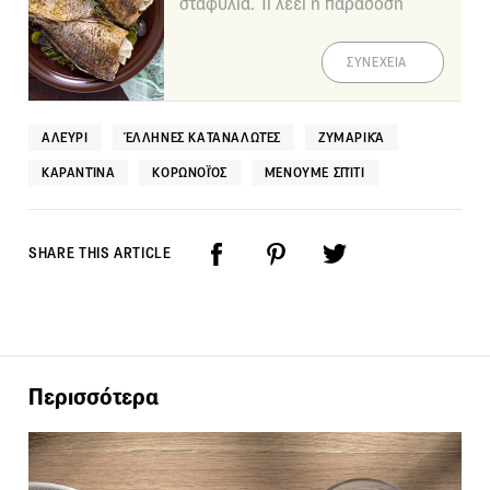
σταφύλια. Τι λέει η παράδοση
ΣΥΝΕΧΕΙΑ
ΑΛΕΎΡΙ
ΈΛΛΗΝΕΣ ΚΑΤΑΝΑΛΩΤΈΣ
ΖΥΜΑΡΙΚΆ
ΚΑΡΑΝΤΊΝΑ
ΚΟΡΩΝΟΪΌΣ
ΜΈΝΟΥΜΕ ΣΠΊΤΙ
SHARE THIS ARTICLE
Περισσότερα