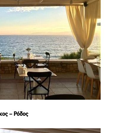
κος – Ρόδος