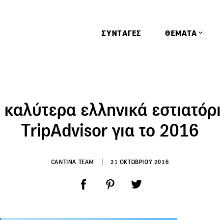
ΣΥΝΤΑΓΕΣ
ΘΕΜΑΤΑ
Απόψεις
Αφιερώματα
 καλύτερα ελληνικά εστιατόρ
Ειδήσεις
ΤripAdvisor για το 2016
Έρευνες
Οινοπνευματώ
CANTINA TEAM
21 ΟΚΤΩΒΡΙΟΥ 2016
Παιδί
Υγεία & Διατρ