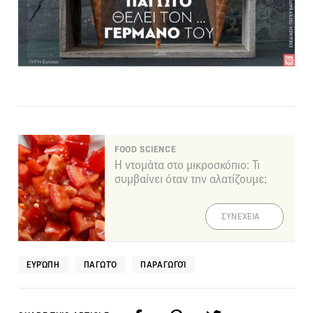
FOOD SCIENCE
Η ντομάτα στο μικροσκόπιο: Τι
συμβαίνει όταν την αλατίζουμε;
ΣΥΝΕΧΕΙΑ
ΕΥΡΏΠΗ
ΠΑΓΩΤΌ
ΠΑΡΑΓΩΓΟΊ