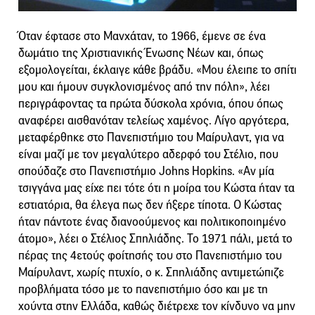
Όταν έφτασε στο Μανχάταν, το 1966, έμενε σε ένα
δωμάτιο της Χριστιανικής Ένωσης Νέων και, όπως
εξομολογείται, έκλαιγε κάθε βράδυ. «Μου έλειπε το σπίτι
μου και ήμουν συγκλονισμένος από την πόλη», λέει
περιγράφοντας τα πρώτα δύσκολα χρόνια, όπου όπως
αναφέρει αισθανόταν τελείως χαμένος. Λίγο αργότερα,
μεταφέρθηκε στο Πανεπιστήμιο του Μαίρυλαντ, για να
είναι μαζί με τον μεγαλύτερο αδερφό του Στέλιο, που
σπούδαζε στο Πανεπιστήμιο Johns Hopkins. «Αν μία
τσιγγάνα μας είχε πει τότε ότι η μοίρα του Κώστα ήταν τα
εστιατόρια, θα έλεγα πως δεν ήξερε τίποτα. Ο Κώστας
ήταν πάντοτε ένας διανοούμενος και πολιτικοποιημένο
άτομο», λέει ο Στέλιος Σπηλιάδης. Το 1971 πάλι, μετά το
πέρας της 4ετούς φοίτησής του στο Πανεπιστήμιο του
Μαίρυλαντ, χωρίς πτυχίο, ο κ. Σπηλιάδης αντιμετώπιζε
προβλήματα τόσο με το πανεπιστήμιο όσο και με τη
χούντα στην Ελλάδα, καθώς διέτρεχε τον κίνδυνο να μην