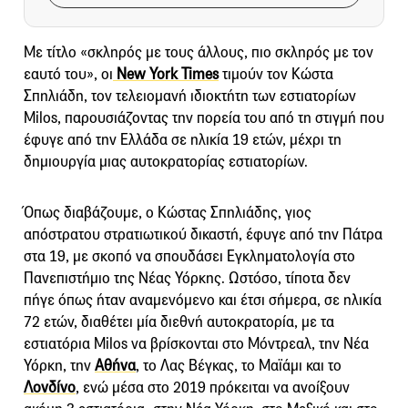
Με τίτλο «σκληρός με τους άλλους, πιο σκληρός με τον
εαυτό του», οι
New York Times
τιμούν τον Κώστα
Σπηλιάδη, τον τελειομανή ιδιοκτήτη των εστιατορίων
Milos, παρουσιάζοντας την πορεία του από τη στιγμή που
έφυγε από την Ελλάδα σε ηλικία 19 ετών, μέχρι τη
δημιουργία μιας αυτοκρατορίας εστιατορίων.
Όπως διαβάζουμε, ο Κώστας Σπηλιάδης, γιος
απόστρατου στρατιωτικού δικαστή, έφυγε από την Πάτρα
στα 19, με σκοπό να σπουδάσει Εγκληματολογία στο
Πανεπιστήμιο της Νέας Υόρκης. Ωστόσο, τίποτα δεν
πήγε όπως ήταν αναμενόμενο και έτσι σήμερα, σε ηλικία
72 ετών, διαθέτει μία διεθνή αυτοκρατορία, με τα
εστιατόρια Milos να βρίσκονται στο Μόντρεαλ, την Νέα
Υόρκη, την
Αθήνα
, το Λας Βέγκας, το Μαϊάμι και το
Λονδίνο
, ενώ μέσα στο 2019 πρόκειται να ανοίξουν