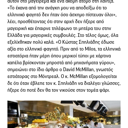
αυτόν στο μαγείρεμα και ένα ακόμη άτομο στη λάντζα.
«Το έκανα από την ανάγκη μου να αποδείξω ότι το
ελληνικό φαγητό δεν ήταν όσο άσχημο πίστευαν όλοι»,
λέει, προσθέτοντας ότι στην αρχή δεν ήξερε από
μαγειρική και έπαιρνε τηλέφωνο τη μητέρα του στην
Ελλάδα για μαγειρικές συμβουλές. Στο τέλος όμως, όλα
εξελίχθηκαν πολύ καλά. «Ο Κώστας Σπηλιάδης έδωσε
αξία στο ελληνικό φαγητό. Πριν από το Milos, τα ελληνικά
εστιατόρια ήταν μέρη όπου μερικοί τύποι με χάρτινα
καπέλα βρίσκονταν μπροστά από μηχανήματα γύρου»,
σημειώνει στο ίδιο άρθρο ο David McMillan, γνωστός
εστιάτορας στο Μόντρεαλ. Ο κ. McMillan εξομολογείται
δε ότι όταν έβλεπε τον κ. Σπηλιάδη να διαλέγει γλώσσες,
ήξερε ότι ποτέ δεν θα τον νικούσε στον τομέα ψάρι.