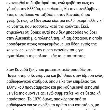
ανανεωθεί το διαβατήριό του, ενώ φοβόταν πως αν
γύριζε στην Ελλάδα, το καθεστώς θα τον συνελάμβανε.
Έτσι, αποφάσισε να ταξιδέψει στον Καναδά, όπου
γνώριζε πως το Μόντρεαλ είχε μια πολύ ισχυρή ελληνική
κοινότητα, που τασσόταν κατά της χούντας. Εκεί,
σημειώνει ότι βρήκε αυτό που δεν μπορούσε να βρει
στην Αμερική: μια πολυπολιτισμική ατμόσφαιρα, η οποία
προσέφερε στους νεοφερμένους μια θέση εντός της
κοινωνίας, χωρίς την πίεση εναντίον τους για
εγκατάλειψη της πολιτισμικής τους ταυτότητας.
Στον Καναδά ξεκίνησε μεταπτυχιακές σπουδές στο
Πανεπιστήμιο Κονκόρντια και βοήθησε στην ίδρυση ενός
ραδιοφωνικού σταθμού, όπου είχε την επιμέλεια του
ελληνικού προγράμματος και μία καθημερινή εκπομπή
με νέα της ομογένειας, ενώ συμμετείχε και σε θεατρική
παράσταση. Το 1979 όμως, αποχώρησε από το
ραδιόφωνο για να ανοίξει το πρώτο του εστιατόριο, με