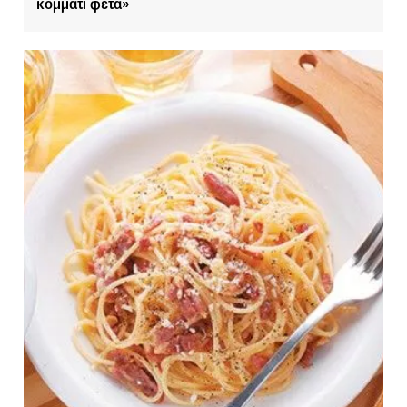
κομμάτι φέτα»