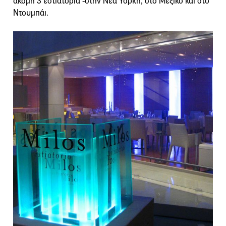
ακόμη 3 εστιατόρια -στην Νέα Υόρκη, στο Μεξικό και στο
Ντουμπάι.