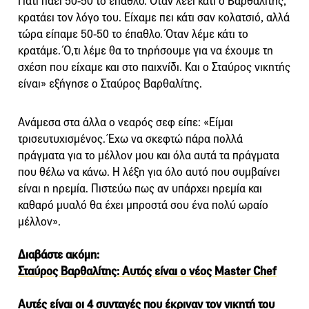
Γιατί πάει 50-50 το έπαθλο. Όταν λέει κάτι ο Βαρθαλίτης,
κρατάει τον λόγο του. Είχαμε πει κάτι σαν κολατσιό, αλλά
τώρα είπαμε 50-50 το έπαθλο. Όταν λέμε κάτι το
κρατάμε. Ό,τι λέμε θα το τηρήσουμε για να έχουμε τη
σχέση που είχαμε και στο παιχνίδι. Και ο Σταύρος νικητής
είναι» εξήγησε ο Σταύρος Βαρθαλίτης.
Ανάμεσα στα άλλα ο νεαρός σεφ είπε: «Είμαι
τρισευτυχισμένος. Έχω να σκεφτώ πάρα πολλά
πράγματα για το μέλλον μου και όλα αυτά τα πράγματα
που θέλω να κάνω. Η λέξη για όλο αυτό που συμβαίνει
είναι η ηρεμία. Πιστεύω πως αν υπάρχει ηρεμία και
καθαρό μυαλό θα έχει μπροστά σου ένα πολύ ωραίο
μέλλον».
Διαβάστε ακόμη:
Σταύρος Βαρθαλίτης: Αυτός είναι ο νέος Master Chef
Αυτές είναι οι 4 συνταγές που έκριναν τον νικητή του