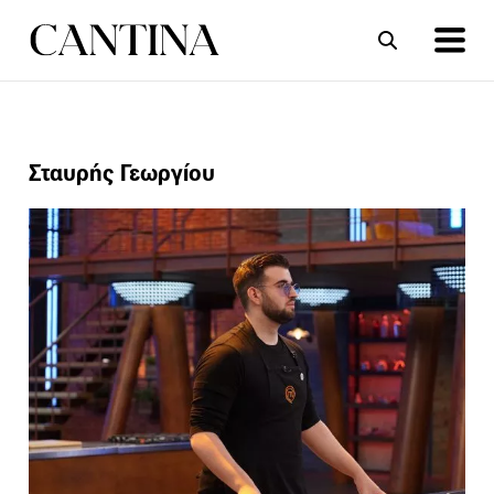
ΣΥΝΤΑΓΕΣ
ΑΡΘΡΑ
Σταυρής Γεωργίου