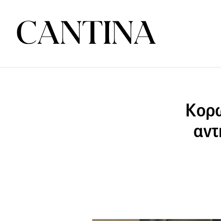
Κορω
αντ