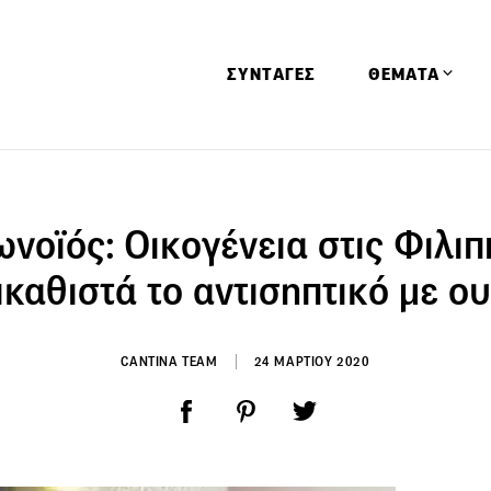
ΣΥΝΤΑΓΕΣ
ΘΕΜΑΤΑ
Απόψεις
Αφιερώματα
νοϊός: Οικογένεια στις Φιλιπ
Ειδήσεις
ικαθιστά το αντισηπτικό με ου
Έρευνες
Οινοπνευματώ
CANTINA TEAM
24 ΜΑΡΤΙΟΥ 2020
Παιδί
Υγεία & Διατρ