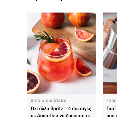
ΠΟΤΑ & COCKTAILS
FOOD
Όχι άλλο Spritz – 4 συνταγές
Γιατ
με Aperol για να δροσιστείτε
όσο 