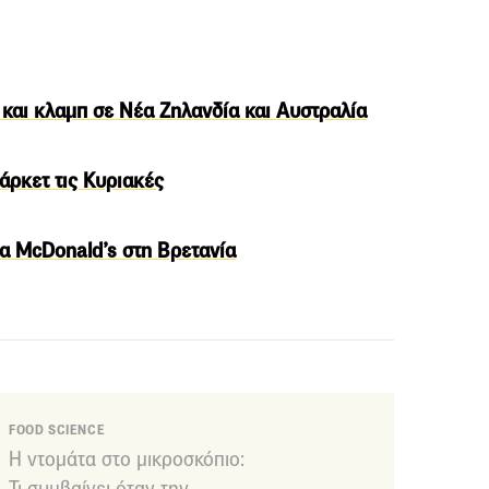
 και κλαμπ σε Νέα Ζηλανδία και Αυστραλία
άρκετ τις Κυριακές
τα McDonald’s στη Βρετανία
FOOD SCIENCE
Η ντομάτα στο μικροσκόπιο:
Τι συμβαίνει όταν την