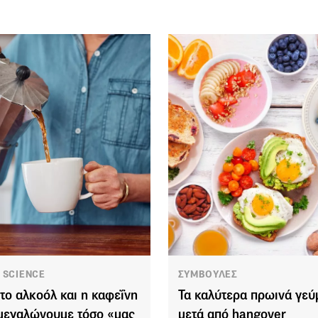
 SCIENCE
ΣΥΜΒΟΥΛΕΣ
ί το αλκοόλ και η καφεΐνη
Τα καλύτερα πρωινά γεύ
μεγαλώνουμε τόσο «μας
μετά από hangover