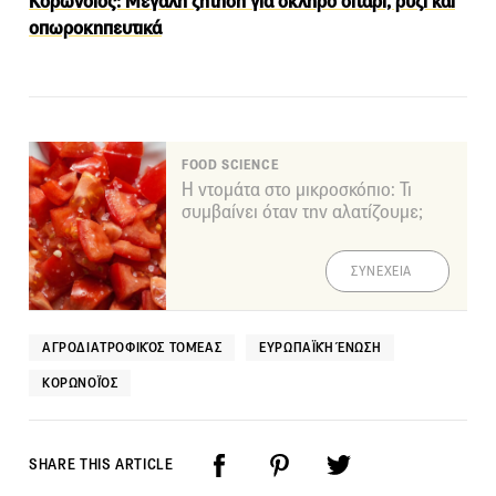
Κορωνοϊός: Μεγάλη ζήτηση για σκληρό σιτάρι, ρύζι και
οπωροκηπευτικά
FOOD SCIENCE
Η ντομάτα στο μικροσκόπιο: Τι
συμβαίνει όταν την αλατίζουμε;
ΣΥΝΕΧΕΙΑ
ΑΓΡΟΔΙΑΤΡΟΦΙΚΌΣ ΤΟΜΈΑΣ
ΕΥΡΩΠΑΪΚΉ ΈΝΩΣΗ
ΚΟΡΩΝΟΪΌΣ
SHARE THIS ARTICLE