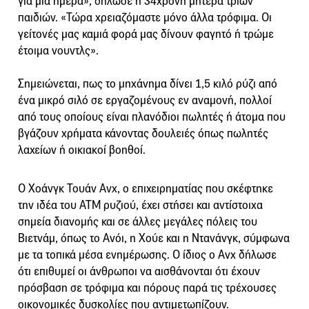
για μία ημέρα», δήλωσε η 34χρονη μητέρα τριών
παιδιών. «Τώρα χρειαζόμαστε μόνο άλλα τρόφιμα. Οι
γείτονές μας καμιά φορά μας δίνουν φαγητό ή τρώμε
έτοιμα νουντλς».
Σημειώνεται, πως το μηχάνημα δίνει 1,5 κιλό ρύζι από
ένα μικρό σιλό σε εργαζομένους εν αναμονή, πολλοί
από τους οποίους είναι πλανόδιοι πωλητές ή άτομα που
βγάζουν χρήματα κάνοντας δουλειές όπως πωλητές
λαχείων ή οικιακοί βοηθοί.
O Χοάνγκ Τουάν Ανχ, ο επιχειρηματίας που σκέφτηκε
την ιδέα του ΑΤΜ ρυζιού, έχει στήσει και αντίστοιχα
σημεία διανομής και σε άλλες μεγάλες πόλεις του
Βιετνάμ, όπως το Ανόι, η Χούε και η Ντανάνγκ, σύμφωνα
με τα τοπικά μέσα ενημέρωσης. Ο ίδιος ο Ανχ δήλωσε
ότι επιθυμεί οι άνθρωποι να αισθάνονται ότι έχουν
πρόσβαση σε τρόφιμα και πόρους παρά τις τρέχουσες
οικονομικές δυσκολίες που αντιμετωπίζουν.