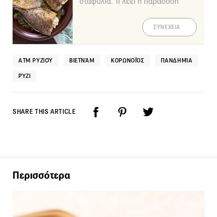
σταφύλια. Τι λέει η παράδοση
ΣΥΝΕΧΕΙΑ
ΑΤΜ ΡΥΖΙΟΎ
ΒΙΕΤΝΆΜ
ΚΟΡΩΝΟΪΌΣ
ΠΑΝΔΗΜΊΑ
ΡΎΖΙ
SHARE THIS ARTICLE
Περισσότερα