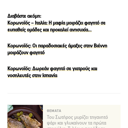
Διαβάστε ακόμη:
Κορωνοϊός – Ιταλία: Η μαφία μοιράζει φαγητό σε
ευπαθείς ομάδες και προκαλεί ανησυχία…
Κορωνοϊός: Οι παραδοσιακές άμαξες στην Βιέννη
μοιράζουν φαγητό
Κορωνοϊός: Δωρεάν φαγητό σε γιατρούς και
νοσηλευτές στην Ισπανία
ΘΕΜΑΤΑ
Του Σωτήρος μυρίζει τηγανητό
ψάρι και γλυκαίνουν τα πρώτα