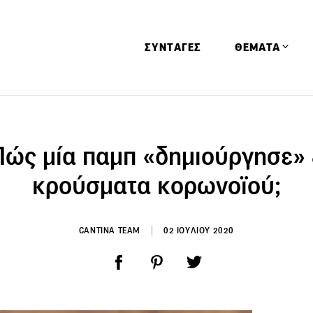
ΣΥΝΤΑΓΕΣ
ΘΕΜΑΤΑ
Απόψεις
Αφιερώματα
Πώς μία παμπ «δημιούργησε» 
Ειδήσεις
κρούσματα κορωνοϊού;
Έρευνες
Οινοπνευματώ
CANTINA TEAM
02 ΙΟΥΛΙΟΥ 2020
Παιδί
Υγεία & Διατρ