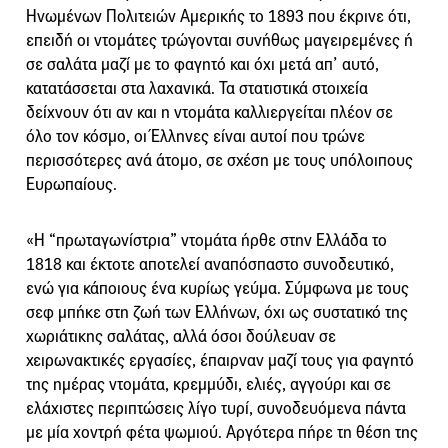
Ηνωμένων Πολιτειών Αμερικής το 1893 που έκρινε ότι,
επειδή οι ντομάτες τρώγονται συνήθως μαγειρεμένες ή
σε σαλάτα μαζί με το φαγητό και όχι μετά απ’ αυτό,
κατατάσσεται στα λαχανικά. Τα στατιστικά στοιχεία
δείχνουν ότι αν και η ντομάτα καλλιεργείται πλέον σε
όλο τον κόσμο, οι Έλληνες είναι αυτοί που τρώνε
περισσότερες ανά άτομο, σε σχέση με τους υπόλοιπους
Ευρωπαίους.
«Η “πρωταγωνίστρια” ντομάτα ήρθε στην Ελλάδα το
1818 και έκτοτε αποτελεί αναπόσπαστο συνοδευτικό,
ενώ για κάποιους ένα κυρίως γεύμα. Σύμφωνα με τους
σεφ μπήκε στη ζωή των Ελλήνων, όχι ως συστατικό της
χωριάτικης σαλάτας, αλλά όσοι δούλευαν σε
χειρωνακτικές εργασίες, έπαιρναν μαζί τους για φαγητό
της ημέρας ντομάτα, κρεμμύδι, ελιές, αγγούρι και σε
ελάχιστες περιπτώσεις λίγο τυρί, συνοδευόμενα πάντα
με μία χοντρή φέτα ψωμιού. Αργότερα πήρε τη θέση της