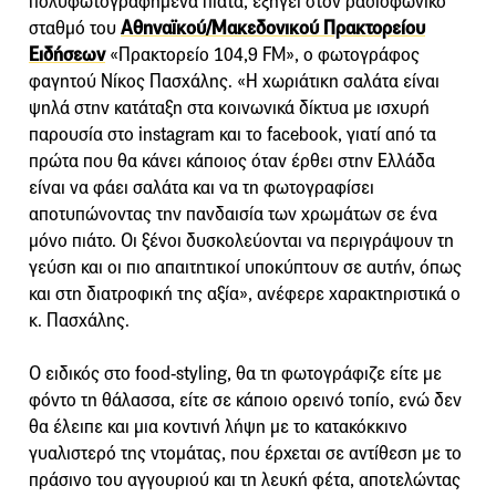
πολυφωτογραφημένα πιάτα, εξηγεί στον ραδιοφωνικό
σταθμό του
Αθηναϊκού/Μακεδονικού Πρακτορείου
Ειδήσεων
«Πρακτορείο 104,9 FM», ο φωτογράφος
φαγητού Νίκος Πασχάλης. «Η χωριάτικη σαλάτα είναι
ψηλά στην κατάταξη στα κοινωνικά δίκτυα με ισχυρή
παρουσία στο instagram και το facebook, γιατί από τα
πρώτα που θα κάνει κάποιος όταν έρθει στην Ελλάδα
είναι να φάει σαλάτα και να τη φωτογραφίσει
αποτυπώνοντας την πανδαισία των χρωμάτων σε ένα
μόνο πιάτο. Οι ξένοι δυσκολεύονται να περιγράψουν τη
γεύση και οι πιο απαιτητικοί υποκύπτουν σε αυτήν, όπως
και στη διατροφική της αξία», ανέφερε χαρακτηριστικά ο
κ. Πασχάλης.
Ο ειδικός στο food-styling, θα τη φωτογράφιζε είτε με
φόντο τη θάλασσα, είτε σε κάποιο ορεινό τοπίο, ενώ δεν
θα έλειπε και μια κοντινή λήψη με το κατακόκκινο
γυαλιστερό της ντομάτας, που έρχεται σε αντίθεση με το
πράσινο του αγγουριού και τη λευκή φέτα, αποτελώντας