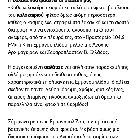
Η σαλάτα που φτιάχνει τη διάθεσή μας
«Κάθε καλοκαίρι η χωριάτικη σαλάτα στέφεται βασίλισσα
του
καλοκαιριού
, φέτος όμως ακόμη περισσότερο,
καθώς ο κόσμος έχει στραφεί στα λαχανικά και τη σωστή
διατροφή για να ενισχύσει το ανοσοποιητικό του»,
ανέφερε, από την πλευρά της, στο «Πρακτορείο 104,9
FM» η Κική Εμμανουηλίδου, μέλος της Λέσχης
Αρχιμαγείρων και Ζαχαροπλαστών Β. Ελλάδας.
Η συγκεκριμένη
σαλάτα
είναι απλή στην παρασκευή της,
αλλά μας φτιάχνει τη διάθεση καθώς, όπως
χαρακτηριστικά επισήμανε η κ. Εμμανουηλίδου, διαθέτει
σχεδόν τα πάντα: γεύση, άρωμα, χρώμα, φυτικές ίνες,
άπειρες βιταμίνες, πλούσια αντιοξειδωτική δράση και
παράλληλα είναι φτωχή σε θερμίδες!
Σύμφωνα με την κ. Εμμανουηλίδου, η ντομάτα από
βοτανικής άποψης είναι φρούτο. Με βάση όμως μια
δικαστική απόφαση του Ανωτάτου Δικαστηρίου των