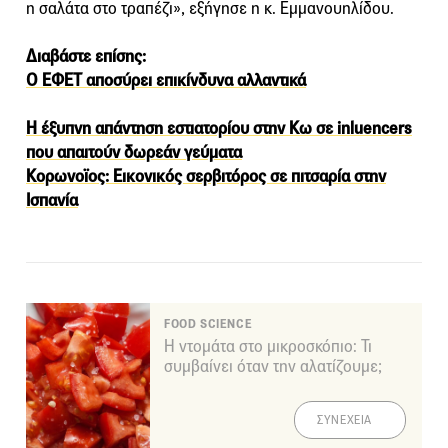
η σαλάτα στο τραπέζι», εξήγησε η κ. Εμμανουηλίδου.
Διαβάστε επίσης:
Ο ΕΦΕΤ αποσύρει επικίνδυνα αλλαντικά
Η έξυπνη απάντηση εστιατορίου στην Κω σε inluencers
που απαιτούν δωρεάν γεύματα
Κορωνοϊος: Εικονικός σερβιτόρος σε πιτσαρία στην
Ισπανία
FOOD SCIENCE
Η ντομάτα στο μικροσκόπιο: Τι
συμβαίνει όταν την αλατίζουμε;
ΣΥΝΕΧΕΙΑ