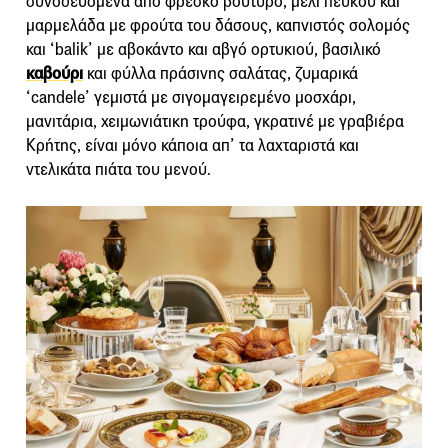
συνοδευόμενα από φρέσκο βούτυρο, μέλι πεύκου και
μαρμελάδα με φρούτα του δάσους, καπνιστός σολομός
και ‘balik’ με αβοκάντο και αβγό ορτυκιού, βασιλικό
καβούρι
και φύλλα πράσινης σαλάτας, ζυμαρικά
‘candele’ γεμιστά με σιγομαγειρεμένο μοσχάρι,
μανιτάρια, χειμωνιάτικη τρούφα, γκρατινέ με γραβιέρα
Κρήτης, είναι μόνο κάποια απ’ τα λαχταριστά και
ντελικάτα πιάτα του μενού.