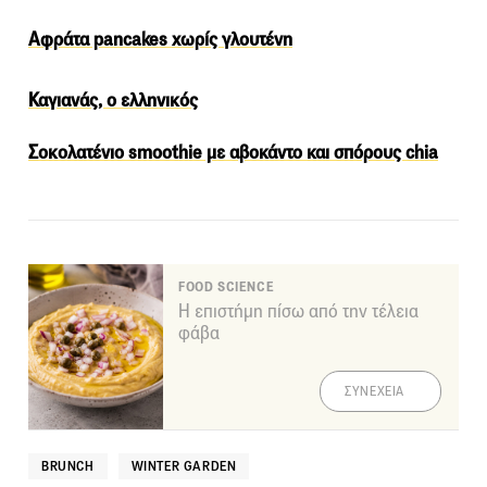
Αφράτα pancakes χωρίς γλουτένη
Καγιανάς, ο ελληνικός
Σοκολατένιο smoothie με αβοκάντο και σπόρους chia
FOOD SCIENCE
Η επιστήμη πίσω από την τέλεια
φάβα
ΣΥΝΕΧΕΙΑ
BRUNCH
WINTER GARDEN