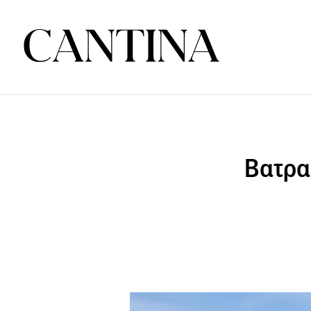
Βατρα