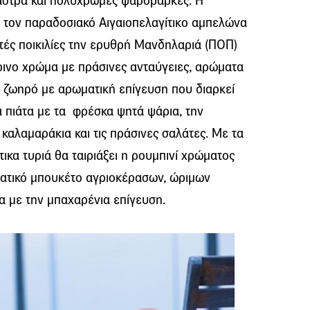
κάστρα και πολύχρωμες ψαρόβαρκες. Η
α τον παραδοσιακό Αιγαιοπελαγίτικο αμπελώνα
εκτές ποικιλίες την ερυθρή Μανδηλαριά (ΠΟΠ)
ρινο χρώμα με πράσινες ανταύγειες, αρώματα
α ζωηρό με αρωματική επίγευση που διαρκεί
ια πιάτα με τα φρέσκα ψητά ψάρια, την
καλαμαράκια και τις πράσινες σαλάτες. Με τα
τικα τυριά θα ταιριάξει η ρουμπινί χρώματος
ατικό μπουκέτο αγριοκέρασων, ώριμων
α με την μπαχαρένια επίγευση.