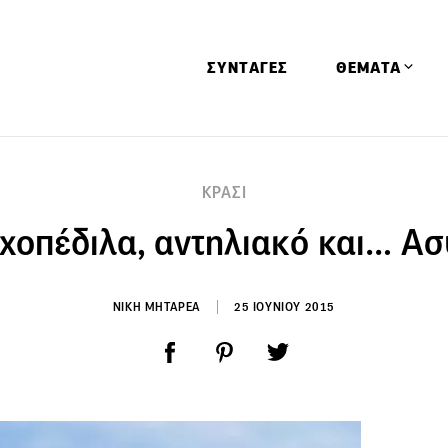
ΣΥΝΤΑΓΕΣ
ΘΕΜΑΤΑ
Απόψεις
ΚΡΑΣΙ
Αφιερώματα
χοπέδιλα, αντηλιακό και… Ασ
Ειδήσεις
Έρευνες
Οινοπνευματώ
ΝΙΚΗ ΜΗΤΑΡΕΑ
25 ΙΟΥΝΙΟΥ 2015
Παιδί
Υγεία & Διατρ