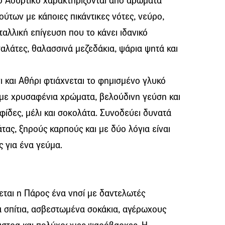
ό Ασύρτικο χαρακτηρίζονται από αρώματα
των με κάποιες πικάντικες νότες, νεύρο,
αλλική επίγευση που το κάνει ιδανικό
σαλάτες, θαλασσινά μεζεδάκια, ψάρια ψητά και
νι και Αθήρι φτιάχνεται το φημισμένο γλυκό
 με χρυσαφένια χρώματα, βελούδινη γεύση και
ίδες, μέλι και σοκολάτα. Συνοδεύει δυνατά
άτας, ξηρούς καρπούς και με δύο λόγια είναι
ς για ένα γεύμα.
εται η Πάρος ένα νησί με δαντελωτές
α σπίτια, ασβεστωμένα σοκάκια, αγέρωχους