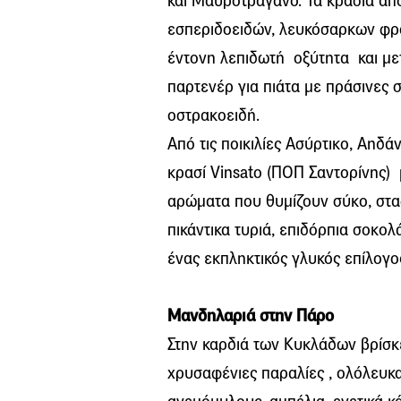
και Μαυροτράγανο. Τα κρασιά απ
εσπεριδοειδών, λευκόσαρκων φρού
έντονη λεπιδωτή οξύτητα και μετ
παρτενέρ για πιάτα με πράσινες 
οστρακοειδή.
Από τις ποικιλίες Ασύρτικο, Αηδά
κρασί Vinsato (ΠΟΠ Σαντορίνης)
αρώματα που θυμίζουν σύκο, σταφ
πικάντικα τυριά, επιδόρπια σοκολ
ένας εκπληκτικός γλυκός επίλογο
Μανδηλαριά στην Πάρο
Στην καρδιά των Κυκλάδων βρίσκ
χρυσαφένιες παραλίες , ολόλευκ