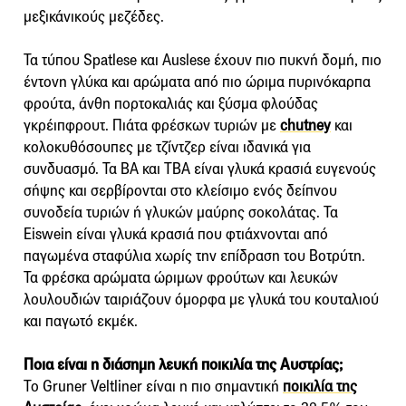
μεξικάνικούς μεζέδες.
Τα τύπου Spatlese και Auslese έχουν πιο πυκνή δομή, πιο
έντονη γλύκα και αρώματα από πιο ώριμα πυρινόκαρπα
φρούτα, άνθη πορτοκαλιάς και ξύσμα φλούδας
γκρέιπφρουτ. Πιάτα φρέσκων τυριών με
chutney
και
κολοκυθόσουπες με τζίντζερ είναι ιδανικά για
συνδυασμό. Τα ΒΑ και ΤΒΑ είναι γλυκά κρασιά ευγενούς
σήψης και σερβίρονται στο κλείσιμο ενός δείπνου
συνοδεία τυριών ή γλυκών μαύρης σοκολάτας. Τα
Eiswein είναι γλυκά κρασιά που φτιάχνονται από
παγωμένα σταφύλια χωρίς την επίδραση του Βοτρύτη.
Τα φρέσκα αρώματα ώριμων φρούτων και λευκών
λουλουδιών ταιριάζουν όμορφα με γλυκά του κουταλιού
και παγωτό εκμέκ.
Ποια είναι η διάσημη λευκή ποικιλία της Αυστρίας;
Το Gruner Veltliner είναι η πιο σημαντική
ποικιλία της