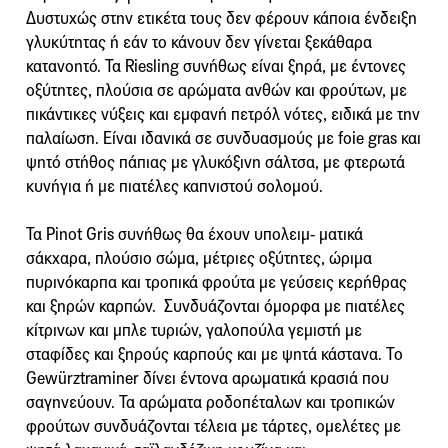
Δυστυχώς στην ετικέτα τους δεν φέρουν κάποια ένδειξη
γλυκύτητας ή εάν το κάνουν δεν γίνεται ξεκάθαρα
κατανοητό. Τα Riesling συνήθως είναι ξηρά, με έντονες
οξύτητες, πλούσια σε αρώματα ανθών και φρούτων, με
πικάντικες νύξεις και εμφανή πετρόλ νότες, ειδικά με την
παλαίωση. Είναι ιδανικά σε συνδυασμούς με foie gras και
ψητό στήθος πάπιας με γλυκόξινη σάλτσα, με φτερωτά
κυνήγια ή με πιατέλες καπνιστού σολομού.
Τα Pinot Gris συνήθως θα έχουν υπολειμ- ματικά
σάκχαρα, πλούσιο σώμα, μέτριες οξύτητες, ώριμα
πυρινόκαρπα και τροπικά φρούτα με γεύσεις κερήθρας
και ξηρών καρπών. Συνδυάζονται όμορφα με πιατέλες
κίτρινων και μπλε τυριών, γαλοπούλα γεμιστή με
σταφίδες και ξηρούς καρπούς και με ψητά κάστανα. Το
Gewürztraminer δίνει έντονα αρωματικά κρασιά που
σαγηνεύουν. Τα αρώματα ροδοπέταλων και τροπικών
φρούτων συνδυάζονται τέλεια με τάρτες, ομελέτες με