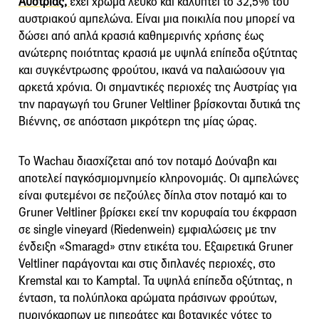
Αυστρίας,
έχει χρώμα λευκό και καλύπτει το 32,5% του
αυστριακού αμπελώνα. Είναι μια ποικιλία που μπορεί να
δώσει από απλά κρασιά καθημερινής χρήσης έως
ανώτερης ποιότητας κρασιά με υψηλά επίπεδα οξύτητας
και συγκέντρωσης φρούτου, ικανά να παλαιώσουν για
αρκετά χρόνια. Οι σημαντικές περιοχές της Αυστρίας για
την παραγωγή του Gruner Veltliner βρίσκονται δυτικά της
Βιέννης, σε απόσταση μικρότερη της μίας ώρας.
Το Wachau διασχίζεται από τον ποταμό Δούναβη και
αποτελεί παγκόσμιομνημείο κληρονομιάς. Οι αμπελώνες
είναι φυτεμένοι σε πεζούλες δίπλα στον ποταμό και τo
Gruner Veltliner βρίσκει εκεί την κορυφαία του έκφραση
σε single vineyard (Riedenwein) εμφιαλώσεις με την
ένδειξη «Smaragd» στην ετικέτα του. Εξαιρετικά Gruner
Veltliner παράγονται και στις διπλανές περιοχές, στο
Kremstal και το Kamptal. Τα υψηλά επίπεδα οξύτητας, η
ένταση, τα πολύπλοκα αρώματα πράσινων φρούτων,
πυρινόκαρπων με πιπεράτες και βοτανικές νότες το