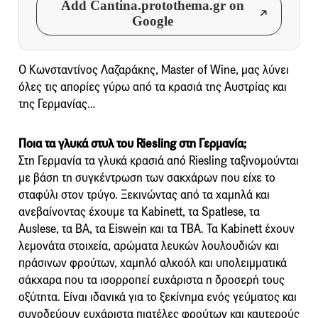
Add Cantina.protothema.gr on
Google
Ο Κωνσταντίνος Λαζαράκης, Master of Wine, μας λύνει
όλες τις απορίες γύρω από τα κρασιά της Αυστρίας και
της Γερμανίας…
Ποια τα γλυκά στυλ του Riesling στη Γερμανία;
Στη Γερμανία τα γλυκά κρασιά από Riesling ταξινομούνται
με βάση τη συγκέντρωση των σακχάρων που είχε το
σταφύλι στον τρύγο. Ξεκινώντας από τα χαμηλά και
ανεβαίνοντας έχουμε τα Kabinett, τα Spatlese, τα
Auslese, τα BA, τα Eiswein και τα TBA. Τα Kabinett έχουν
λεμονάτα στοιχεία, αρώματα λευκών λουλουδιών και
πράσινων φρούτων, χαμηλό αλκοόλ και υπολειμματικά
σάκχαρα που τα ισορροπεί ευχάριστα η δροσερή τους
οξύτητα. Είναι ιδανικά για το ξεκίνημα ενός γεύματος και
συνοδεύουν ευχάριστα πιατέλες φρούτων και καυτερούς