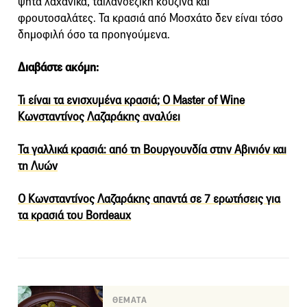
ψητά λαχανικά, ταϊλανδέζικη κουζίνα και
φρουτοσαλάτες. Τα κρασιά από Μοσχάτο δεν είναι τόσο
δημοφιλή όσο τα προηγούμενα.
Διαβάστε ακόμη:
Τι είναι τα ενισχυμένα κρασιά; Ο Master of Wine
Κωνσταντίνος Λαζαράκης αναλύει
Τα γαλλικά κρασιά: από τη Βουργουνδία στην Αβινιόν και
τη Λυών
Ο Κωνσταντίνος Λαζαράκης απαντά σε 7 ερωτήσεις για
τα κρασιά του Bordeaux
ΘΕΜΑΤΑ