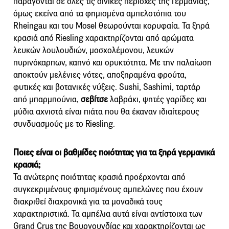
παράγονται σε όλες τις οινικές περιοχές της Γερμανίας,
όμως εκείνα από τα φημισμένα αμπελοτόπια του
Rheingau και του Mosel θεωρούνται κορυφαία. Τα ξηρά
κρασιά από Riesling χαρακτηρίζονται από αρώματα
λευκών λουλουδιών, μοσχολέμονου, λευκών
πυρινόκαρπων, καπνό και ορυκτότητα. Με την παλαίωση
αποκτούν μελένιες νότες, αποξηραμένα φρούτα,
φυτικές και βοτανικές νύξεις. Sushi, Sashimi, ταρτάρ
από μπαρμπούνια,
σεβίτσε
λαβράκι, ψητές γαρίδες και
μύδια αχνιστά είναι πιάτα που θα έκαναν ιδιαίτερους
συνδυασμούς με το Riesling.
Ποιες είναι οι βαθμίδες ποιότητας για τα ξηρά γερμανικά
κρασιά;
Τα ανώτερης ποιότητας κρασιά προέρχονται από
συγκεκριμένους φημισμένους αμπελώνες που έχουν
διακριθεί διαχρονικά για τα μοναδικά τους
χαρακτηριστικά. Τα αμπέλια αυτά είναι αντίστοιχα των
Grand Crus της Βουργουνδίας και χαρακτηρίζονται ως