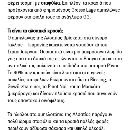
φέρει τσαμπί με
σταφύλια
. Επιπλέον, τα κρασιά που
προέρχονται από φημισμένους Grosse Lage αμπελώνες
φέρουν στη φιάλη τους το ανάγλυφο GG.
Τι είναι τα αλσατικά κρασιά;
Ο αμπελώνας της Αλσατίας βρίσκεται στα σύνορα
Γαλλίας – Γερμανίας καιεκτείνεται νοτιοδυτικά του
Στρασβούργου. Ουσιαστικά είναι μια μακρόστενη λωρίδα
γης που στα δυτικά της υψώνονται τα Βόσγια όρη και στα
ανατολικά της απλώνεται η πεδιάδα του ποταμού Ρήνου.
Το 90% των κρασιών είναι λευκά και οι ευγενείς
ποικιλίες σταφυλιών θεωρούνται εδώ το Riesling, το
Gewürztraminer, το Pinot Noir και το Μοσχάτο
(μικρόραγο) και δίνουν πλούσια κρασιά που συγκινούν
τους απανταχού οινόφιλους.
Τα ηλιόλουστα αμπελοτόπια της Αλσατίας παράγουν
πολύ ώριμα σταφύλια και τα κρασιά πολλές φορές
περιέχουν αζύμωτα σάκχαρα και υψηλό αλκοόλ.