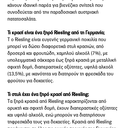
κάνουν ιδανική παρέα για βιενέζικο σνίτσελ που
συνοδεύεται από την παραδοσιακή αυστριακή
πατατοσαλάτα.
Τι κρασί είναι ένα ξηρό Riesling από τη Γερμανία;
T o Riesling είναι ευγενής γερμανική ποικιλία που
μπορεί να δώσει διαφορετικά στυλ κρασιών, από
δροσερά και φρουτώδη, χαμηλού αλκοόλ (7%), με
υπολειμματικά σάκχαρα έως ξηρά κρασιά με μεταλλική
σφιχτή δομή, διαπεραστικές οξύτητες, υψηλά αλκοόλ
(13,5%), με ικανότητα να διατηρούν τη φρεσκάδα του
φρούτου για δεκαετίες.
Τι στυλ έχει ένα ξηρό κρασί από Riesling;
Tα ξηρά κρασιά από Riesling χαρακτηρίζονται από
ορυκτή και σφιχτή δομή, έχουν διαπεραστικές οξύτητες
και υψηλό αλκοόλ, ενώ μπορούν να διατηρήσουν
τηφρεσκάδα τους για δεκαετίες. Κρασιά από Riesling