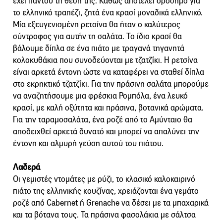
έχει παντού τη θέση της. Καθώς αποτελεί ορόσημο για
το ελληνικό τραπέζι, ζητά ένα κρασί μοναδικά ελληνικό.
Μία εξευγενισμένη ρετσίνα θα ήταν ο καλύτερος
σύντροφος για αυτήν τη σαλάτα. Το ίδιο κρασί θα
βάλουμε δίπλα σε ένα πιάτο με τραγανά τηγανητά
κολοκυθάκια που συνοδεύονται με τζατζίκι. Η ρετσίνα
είναι αρκετά έντονη ώστε να καταφέρει να σταθεί δίπλα
στο εκρηκτικό τζατζίκι. Για την πράσινη σαλάτα μπορούμε
να αναζητήσουμε μια φρέσκια Ρομπόλα, ένα λευκό
κρασί, με καλή οξύτητα και πράσινα, βοτανικά αρώματα.
Για την ταραμοσαλάτα, ένα ροζέ από το Αμύνταιο θα
αποδειχθεί αρκετά δυνατό και μπορεί να απαλύνει την
έντονη και αλμυρή γεύση αυτού του πιάτου.
Λαδερά
Οι γεμιστές ντομάτες με ρύζι, το κλασικό καλοκαιρινό
πιάτο της ελληνικής κουζίνας, χρειάζονται ένα γεμάτο
ροζέ από Cabernet ή Grenache να δέσει με τα μπαχαρικά
και τα βότανα τους. Τα πράσινα φασολάκια με σάλτσα