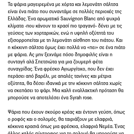
Τα ψάρια μαγειρεμένα με χόρτα και λεμονάτη σάλτσα
είναι ένα πιάτο που συναντάμε σε πολλές περιοχές της
Ελλάδας. Ένα αρωματικό Sauvignon Blanc από ψυχρά
κλίματα -που κάνουν το κρασί πιο τραγανό- δένει με τις
γεύσεις των χορταρικών, ενώ η υψηλή οξύτητά του
εξισορροπείται με τη λεμονάτη αίσθηση του πιάτου. Και
η κόκκινη σάλτσα όμως έχει πολλά να «πει» σε ένα πιάτο
με ψάρια. Ας μην ξεχνάμε πόσο δημοφιλής είναι η
συνταγή αλά Σπετσιώτα για μια ζουμερή φέτα
συναγρίδας. Ένα φρέσκο Αγιωργίτικο, που δεν έχει
περάσει από βαρέλι, με απαλές τανίνες και μέτρια
οξύτητα, θα δέσει ιδανικά με την κόκκινη σάλτσα χωρίς
να σκεπάσει το ψάρι. Μια καλή εναλλακτική πρόταση θα
μπορούσε να αποτελέσει ένα Syrah rose.
Ψάρια που έχουν σκούρο κρέας και έντονη γεύση, όπως
ο ροφός και ο σολομός, θα ταιριάξουν με ελαφριά,
κόκκινα κρασιά όπως μια φρέσκια, ελαφριά Νεμέα. Ένας
άλλος καλός σύντροφος για το σολομό θα μπορούσε να