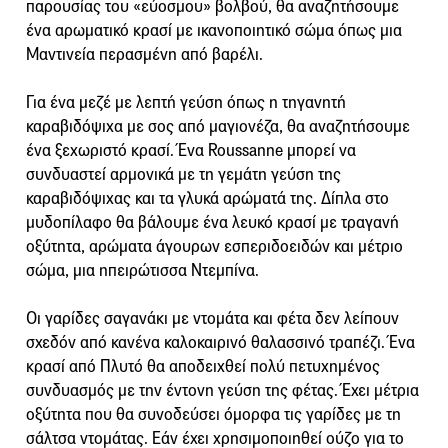
παρουσίας του «εύοσμου» βολβού, θα αναζητήσουμε
ένα αρωματικό κρασί με ικανοποιητικό σώμα όπως μια
Μαντινεία περασμένη από βαρέλι.
Για ένα μεζέ με λεπτή γεύση όπως η τηγανητή
καραβιδόψιχα με σος από μαγιονέζα, θα αναζητήσουμε
ένα ξεχωριστό κρασί. Ένα Roussanne μπορεί να
συνδυαστεί αρμονικά με τη γεμάτη γεύση της
καραβιδόψιχας και τα γλυκά αρώματά της. Δίπλα στο
μυδοπίλαφο θα βάλουμε ένα λευκό κρασί με τραγανή
οξύτητα, αρώματα άγουρων εσπεριδοειδών και μέτριο
σώμα, μια ηπειρώτισσα Ντεμπίνα.
Οι γαρίδες σαγανάκι με ντομάτα και φέτα δεν λείπουν
σχεδόν από κανένα καλοκαιρινό θαλασσινό τραπέζι. Ένα
κρασί από Πλυτό θα αποδειχθεί πολύ πετυχημένος
συνδυασμός με την έντονη γεύση της φέτας. Έχει μέτρια
οξύτητα που θα συνοδεύσει όμορφα τις γαρίδες με τη
σάλτσα ντομάτας. Εάν έχει χρησιμοποιηθεί ούζο για το