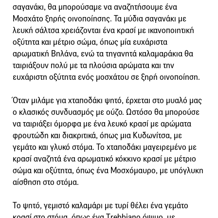
σαγανάκι, θα μπορούσαμε να αναζητήσουμε ένα
Μοσχάτο ξηρής οινοποίησης. Τα μύδια σαγανάκι με
λευκή σάλτσα χρειάζονται ένα κρασί με ικανοποιητική
οξύτητα και μέτριο σώμα, όπως μία ευχάριστα
αρωματική Βηλάνα, ενώ τα τηγανητά καλαμαράκια θα
ταιριάξουν πολύ με τα πλούσια αρώματα και την
ευχάριστη οξύτητα ενός μοσχάτου σε ξηρή οινοποίηση.
Όταν μιλάμε για χταποδάκι ψητό, έρχεται στο μυαλό μας
ο κλασικός συνδυασμός με ούζο. Ωστόσο θα μπορούσε
να ταιριάξει όμορφα με ένα λευκό κρασί με αρώματα
φρουτώδη και διακριτικά, όπως μια Κυδωνίτσα, με
γεμάτο και γλυκό στόμα. Το χταποδάκι μαγειρεμένο με
κρασί αναζητά ένα αρωματικό κόκκινο κρασί με μέτριο
σώμα και οξύτητα, όπως ένα Μοσχόμαυρο, με υπόγλυκη
αίσθηση στο στόμα.
Το ψητό, γεμιστό καλαμάρι με τυρί θέλει ένα γεμάτο
κρασί στο στόμα, όπως ένα Τrebbiano όψιμο, με