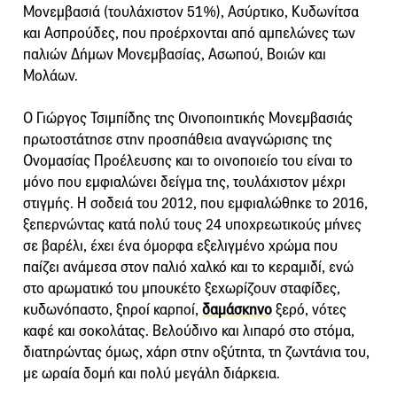
Μονεμβασιά (τουλάχιστον 51%), Ασύρτικο, Κυδωνίτσα
και Ασπρούδες, που προέρχονται από αμπελώνες των
παλιών Δήμων Μονεμβασίας, Ασωπού, Βοιών και
Μολάων.
Ο Γιώργος Τσιμπίδης της Οινοποιητικής Μονεμβασιάς
πρωτοστάτησε στην προσπάθεια αναγνώρισης της
Ονομασίας Προέλευσης και το οινοποιείο του είναι το
μόνο που εμφιαλώνει δείγμα της, τουλάχιστον μέχρι
στιγμής. Η σοδειά του 2012, που εμφιαλώθηκε το 2016,
ξεπερνώντας κατά πολύ τους 24 υποχρεωτικούς μήνες
σε βαρέλι, έχει ένα όμορφα εξελιγμένο χρώμα που
παίζει ανάμεσα στον παλιό χαλκό και το κεραμιδί, ενώ
στο αρωματικό του μπουκέτο ξεχωρίζουν σταφίδες,
κυδωνόπαστο, ξηροί καρποί,
δαμάσκηνο
ξερό, νότες
καφέ και σοκολάτας. Βελούδινο και λιπαρό στο στόμα,
διατηρώντας όμως, χάρη στην οξύτητα, τη ζωντάνια του,
με ωραία δομή και πολύ μεγάλη διάρκεια.