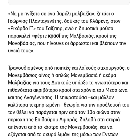
«Να με πνίξετε σε ένα βαρέλι μαλβαζία», ζητάει ο
Γεώργιος Πλανταγενέτης, δούκας του Κλάρενς, στον
«Ριχάρδο Γ’» του Σαίξπηρ, ενώ η δημοτική μούσα
παρακαλεί «φέρτε
κρασί
της Μαλβασιάς, κρασί της
Μονοβάσιας, που πίνουνε οι άρρωστοι και βλέπουν την
υγειά τους».
Τραγουδισμένος από ποιητές και λαϊκούς στιχουργούς, ο
Μονεμβάσιος οίνος ή απλώς Μονεμβασιά ή ακόμα
Μαλβαζίας για τους Δυτικούς υπήρξε το γνωστότερο και
πιθανότατα ακριβότερο κρασί στα χρόνια του Μεσαίωνα
και της Αναγέννησης. Η επικρατούσα –και μάλλον
καλύτερα τεκμηριωμένη– θεωρία για την προέλευσή του
τον θέλει να παράγεται πριν από τον 13ο αιώνα στην
περιοχή της Επιδαύρου Λιμηράς, δηλαδή στη στεριά
απέναντι από το κάστρο της Μονεμβασιάς, και να
εξάγεται από το οχυρό λιμάνι της μέσω των Ενετών