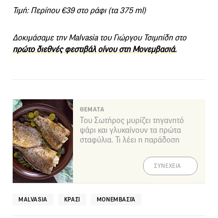
Τιμή: Περίπου €39 στο ράφι (τα 375 ml)
Δοκιμάσαμε την Malvasia του Γιώργου Τσιμπίδη στο
πρώτο διεθνές φεστιβάλ οίνου στη Μονεμβασιά.
ΘΕΜΑΤΑ
Του Σωτήρος μυρίζει τηγανητό
ψάρι και γλυκαίνουν τα πρώτα
σταφύλια. Τι λέει η παράδοση
ΣΥΝΕΧΕΙΑ
MALVASIA
ΚΡΑΣΊ
ΜΟΝΕΜΒΑΣΙΆ