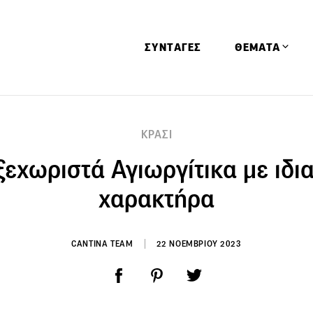
ΣΥΝΤΑΓΕΣ
ΘΕΜΑΤΑ
Απόψεις
ΚΡΑΣΙ
Αφιερώματα
ξεχωριστά Αγιωργίτικα με ιδια
Ειδήσεις
Έρευνες
χαρακτήρα
Οινοπνευματώ
Παιδί
CANTINA TEAM
22 ΝΟΕΜΒΡΙΟΥ 2023
Υγεία & Διατρ